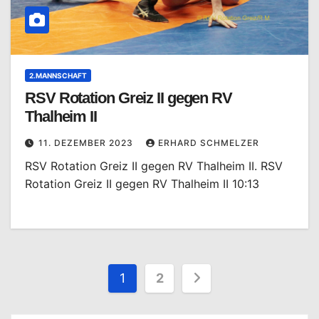
2.MANNSCHAFT
RSV Rotation Greiz II gegen RV
Thalheim II
11. DEZEMBER 2023
ERHARD SCHMELZER
RSV Rotation Greiz II gegen RV Thalheim II. RSV
Rotation Greiz II gegen RV Thalheim II 10:13
Seitennummerierung
1
2
der