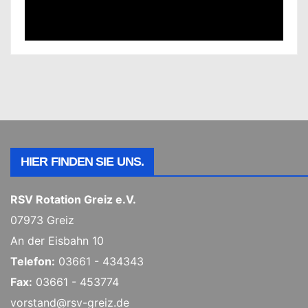
HIER FINDEN SIE UNS.
RSV Rotation Greiz e.V.
07973 Greiz
An der Eisbahn 10
Telefon:
03661 - 434343
Fax:
03661 - 453774
vorstand@rsv-greiz.de