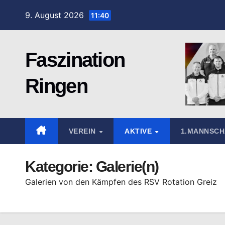
Zum
9. August 2026
11:40
Inhalt
springen
Faszination
Ringen
VEREIN
AKTIVE
1.MANNSC
Kategorie:
Galerie(n)
Galerien von den Kämpfen des RSV Rotation Greiz