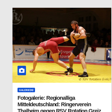
GALERIE(N)
Fotogalerie: Regionalliga
Mitteldeutschland: Ringerverein
Thalheim gegen RSV Rotation Greiz