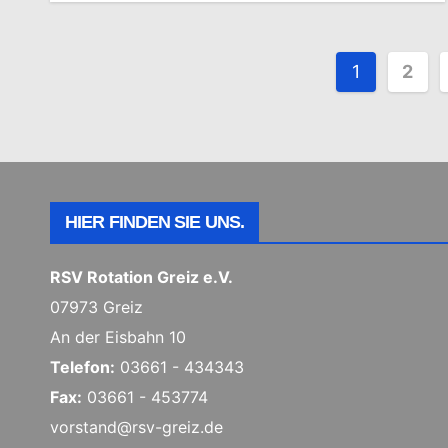
Seitenn
1
2
der
Beiträge
HIER FINDEN SIE UNS.
RSV Rotation Greiz e.V.
07973 Greiz
An der Eisbahn 10
Telefon:
03661 - 434343
Fax:
03661 - 453774
vorstand@rsv-greiz.de