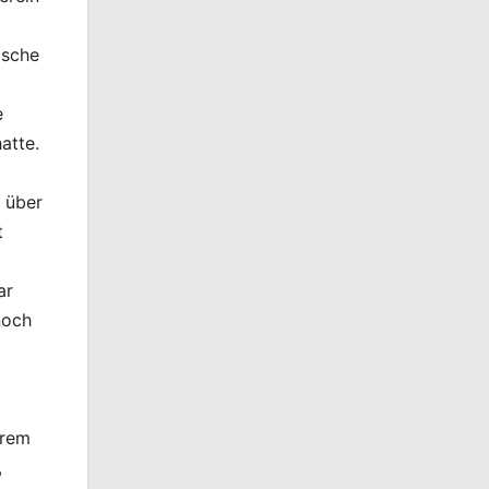
ische
e
atte.
0 über
t
ar
noch
hrem
,