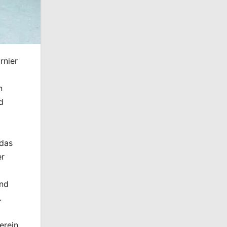
rnier
n
d
 das
er
und
.
erein