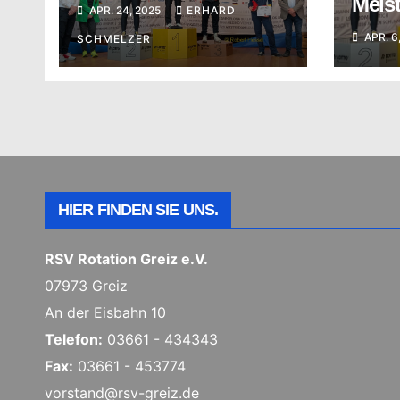
Meis
APR. 24, 2025
ERHARD
Meisterschaft
APR. 6
SCHMELZER
HIER FINDEN SIE UNS.
RSV Rotation Greiz e.V.
07973 Greiz
An der Eisbahn 10
Telefon:
03661 - 434343
Fax:
03661 - 453774
vorstand@rsv-greiz.de