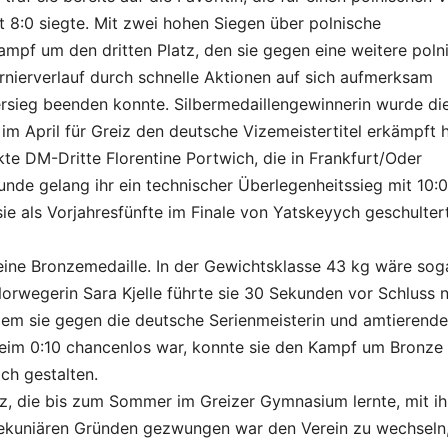
 8:0 siegte. Mit zwei hohen Siegen über polnische
ampf um den dritten Platz, den sie gegen eine weitere poln
urnierverlauf durch schnelle Aktionen auf sich aufmerksam
rsieg beenden konnte. Silbermedaillengewinnerin wurde di
m April für Greiz den deutsche Vizemeistertitel erkämpft h
kte DM-Dritte Florentine Portwich, die in Frankfurt/Oder
Runde gelang ihr ein technischer Überlegenheitssieg mit 10:
 sie als Vorjahresfünfte im Finale von Yatskeyych geschulter
ine Bronzemedaille. In der Gewichtsklasse 43 kg wäre sog
rwegerin Sara Kjelle führte sie 30 Sekunden vor Schluss 
dem sie gegen die deutsche Serienmeisterin und amtierende
beim 0:10 chancenlos war, konnte sie den Kampf um Bronze
ich gestalten.
z, die bis zum Sommer im Greizer Gymnasium lernte, mit i
pekuniären Gründen gezwungen war den Verein zu wechseln