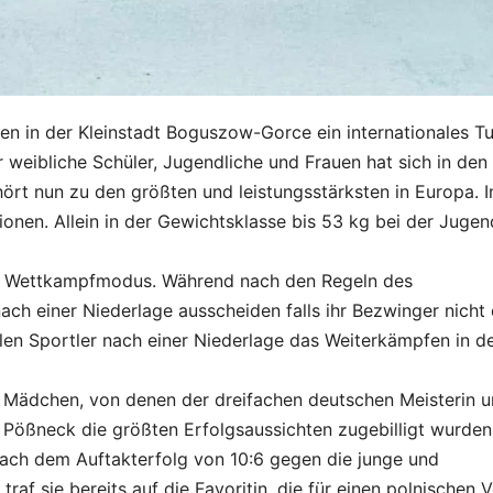
ien in der Kleinstadt Boguszow-Gorce ein internationales Tu
r weibliche Schüler, Jugendliche und Frauen hat sich in den
ört nun zu den größten und leistungsstärksten in Europa. I
ionen. Allein in der Gewichtsklasse bis 53 kg bei der Jugen
 der Wettkampfmodus. Während nach den Regeln des
nach einer Niederlage ausscheiden falls ihr Bezwinger nicht
llen Sportler nach einer Niederlage das Weiterkämpfen in d
i Mädchen, von denen der dreifachen deutschen Meisterin 
Pößneck die größten Erfolgsaussichten zugebilligt wurden
 Nach dem Auftakterfolg von 10:6 gegen die junge und
af sie bereits auf die Favoritin, die für einen polnischen V