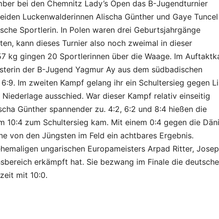
ember bei den Chemnitz Lady’s Open das B-Jugendturnier
beiden Luckenwalderinnen Alischa Günther und Gaye Tuncel
sche Sportlerin. In Polen waren drei Geburtsjahrgänge
ten, kann dieses Turnier also noch zweimal in dieser
e 57 kg gingen 20 Sportlerinnen über die Waage. Im Auftakt
isterin der B-Jugend Yagmur Ay aus dem südbadischen
6:9. Im zweiten Kampf gelang ihr ein Schultersieg gegen L
e Niederlage ausschied. War dieser Kampf relativ einseitig
cha Günther spannender zu. 4:2, 6:2 und 8:4 hießen die
m 10:4 zum Schultersieg kam. Mit einem 0:4 gegen die Dän
ne von den Jüngsten im Feld ein achtbares Ergebnis.
hemaligen ungarischen Europameisters Arpad Ritter, Josep
sbereich erkämpft hat. Sie bezwang im Finale die deutsche
eit mit 10:0.