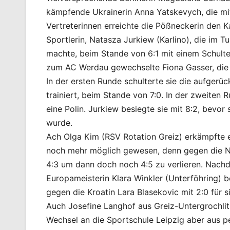
kämpfende Ukrainerin Anna Yatskevych, die mit
Vertreterinnen erreichte die Pößneckerin den K
Sportlerin, Natasza Jurkiew (Karlino), die im T
machte, beim Stande von 6:1 mit einem Schulte
zum AC Werdau gewechselte Fiona Gasser, die i
In der ersten Runde schulterte sie die aufgerüc
trainiert, beim Stande von 7:0. In der zweiten 
eine Polin. Jurkiew besiegte sie mit 8:2, bevor
wurde.
Ach Olga Kim (RSV Rotation Greiz) erkämpfte e
noch mehr möglich gewesen, denn gegen die No
4:3 um dann doch noch 4:5 zu verlieren. Nach
Europameisterin Klara Winkler (Unterföhring) 
gegen die Kroatin Lara Blasekovic mit 2:0 für s
Auch Josefine Langhof aus Greiz-Untergrochlit
Wechsel an die Sportschule Leipzig aber aus 