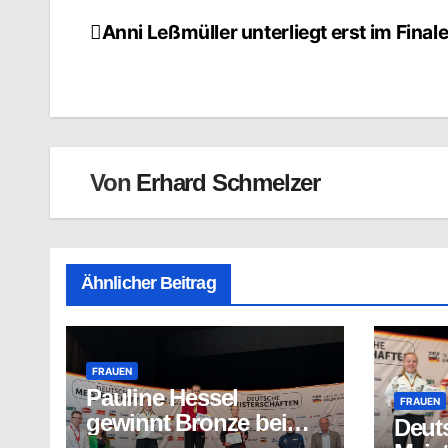
Anni Leßmüller unterliegt erst im Final
Beitragsnavigation
Von
Erhard Schmelzer
Ähnlicher Beitrag
FRAUEN
Pauline Hessel
FRAUEN
gewinnt Bronze bei
Deut
deutscher