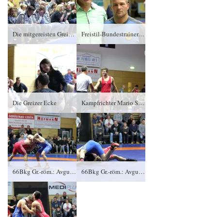
Die mitgereisten Greizer Fans feiern den Sieg von Vladimir Gotisan
Freistil-Bundestrainer-Sven-Thiele und Martin Obst, RSV Rotation Greiz
Die Greizer Ecke
Kampfrichter Mario Schmidt und Sieger Tom Zymara, KFC Leipzig
66Bkg Gr.-röm.: Avgustin Spasov, KFC Leipzig gegen Brian Tewes (blaues Trikot), RSV Rotation Greiz 1:0/PS/6:5/06:00
66Bkg Gr.-röm.: Avgustin Spasov, KFC Leipzig gegen Brian Tewes (blaues Trikot), RSV Rotation Greiz 1:0/PS/6:5/06:00