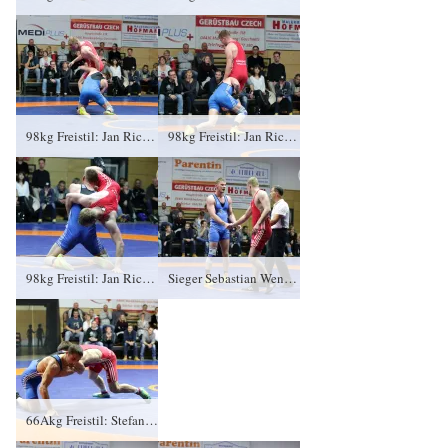
98kg Freistil: Jan Richtsteig, KFC Leipzig gegen Sebastian Wendel (blaues Trikot), RSV Rotation Greiz 0:3/PS/0:8/06:00
98kg Freistil: Jan Richtsteig, KFC Leipzig gegen Sebastian Wendel (blaues Trikot), RSV Rotation Greiz 0:3/PS/0:8/06:00
98kg Freistil: Jan Richtsteig, KFC Leipzig gegen Sebastian Wendel (blaues Trikot), RSV Rotation Greiz 0:3/PS/0:8/06:00
Sieger Sebastian Wendel, RSV Rotation Greiz, Kampfrichter Mario Schmidt und Jan Richtsteig, KFC Leipzig
66Akg Freistil: Stefan Ivanov, KFC Leipzig gegen Vladimir Gotisan (blaues Trikot), RSV Rotation Greiz 0:4/TÜ/1:16/01:46