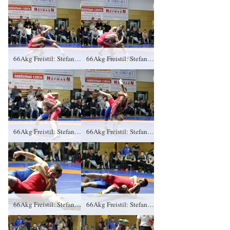
66Akg Freistil: Stefan Ivanov, KFC Leipzig gegen Vladimir Gotisan (blaues Trikot), RSV Rotation Greiz 0:4/TÜ/1:16/01:46
66Akg Freistil: Stefan Ivanov, KFC Leipzig gegen Vladimir Gotisan (blaues Trikot), RSV Rotation Greiz 0:4/TÜ/1:16/01:46
66Akg Freistil: Stefan Ivanov, KFC Leipzig gegen Vladimir Gotisan (blaues Trikot), RSV Rotation Greiz 0:4/TÜ/1:16/01:46
66Akg Freistil: Stefan Ivanov, KFC Leipzig gegen Vladimir Gotisan (blaues Trikot), RSV Rotation Greiz 0:4/TÜ/1:16/01:46
66Akg Freistil: Stefan Ivanov, KFC Leipzig gegen Vladimir Gotisan (blaues Trikot), RSV Rotation Greiz 0:4/TÜ/1:16/01:46
66Akg Freistil: Stefan Ivanov, KFC Leipzig gegen Vladimir Gotisan (blaues Trikot), RSV Rotation Greiz 0:4/TÜ/1:16/01:46