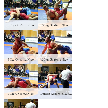
130kg Gr.-röm.: Nico Graf, KFC Leipzig gegen Lukasz Konera (blaues Trikot), RSV Rotation Greiz 0:4/TÜ/0:16/02:07
130kg Gr.-röm.: Nico Graf, KFC Leipzig gegen Lukasz Konera (blaues Trikot), RSV Rotation Greiz 0:4/TÜ/0:16/02:07
130kg Gr.-röm.: Nico Graf, KFC Leipzig gegen Lukasz Konera (blaues Trikot), RSV Rotation Greiz 0:4/TÜ/0:16/02:07
130kg Gr.-röm.: Nico Graf, KFC Leipzig gegen Lukasz Konera (blaues Trikot), RSV Rotation Greiz 0:4/TÜ/0:16/02:07
130kg Gr.-röm.: Nico Graf, KFC Leipzig gegen Lukasz Konera (blaues Trikot), RSV Rotation Greiz 0:4/TÜ/0:16/02:07
Lukasz Konera (blaues Trikot) erkämpftt gegen Nico Graf in Leipzig für seine Mannschaft vier Punkte.