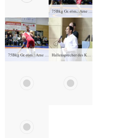
75Bkg Gr.-röm.: Arne Brömme, KFC Leipzig gegen Toni Stade (blaues Trikot), RSV Rotation Greiz 0:4/TÜ/0:17/05:37
75Bkg Gr.-röm.: Arne Brömme, KFC Leipzig gegen Toni Stade (blaues Trikot), RSV Rotation Greiz 0:4/TÜ/0:17/05:37
75Bkg Gr.-röm.: Arne Brömme, KFC Leipzig gegen Toni Stade (blaues Trikot), RSV Rotation Greiz 0:4/TÜ/0:17/05:37
Hallensprecher des KFC Leipzig
75Bkg Gr.-röm.: Arne Brömme, KFC Leipzig gegen Toni Stade (blaues Trikot), RSV Rotation Greiz 0:4/TÜ/0:17/05:37
Sieger Toni Stade, RSV Rotation Greiz, Kampfrichter Mario Schmidt und Arne Brömme, KFC Leipzig