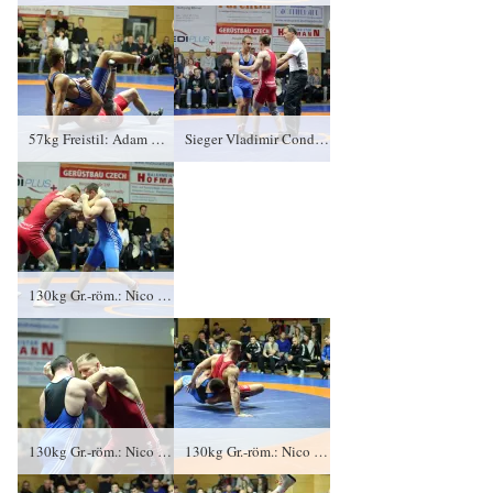
57kg Freistil: Adam Bienkowski, KFC Leipzig gegen Vladimir Condreanu (blaues Trikot), RSV Rotation Greiz 0:2/PS/6:12/06:00
Sieger Vladimir Condreanu (blaues Trikot), RSV Rotation Greiz, Adam Bienkowski, KFC Leipzig und Kampfrichter Mario Schmidt
130kg Gr.-röm.: Nico Graf, KFC Leipzig gegen Lukasz Konera (blaues Trikot), RSV Rotation Greiz 0:4/TÜ/0:16/02:07
130kg Gr.-röm.: Nico Graf, KFC Leipzig gegen Lukasz Konera (blaues Trikot), RSV Rotation Greiz 0:4/TÜ/0:16/02:07
130kg Gr.-röm.: Nico Graf, KFC Leipzig gegen Lukasz Konera (blaues Trikot), RSV Rotation Greiz 0:4/TÜ/0:16/02:07