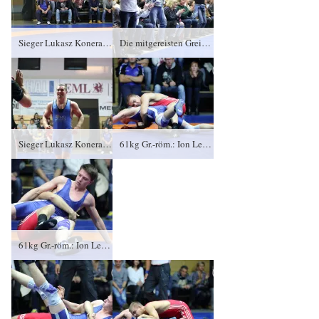
Sieger Lukasz Konera, RSV Rotation Greiz
Die mitgereisten Greizer Fans feiern den Sieg von Lukasz Konera
Sieger Lukasz Konera, RSV Rotation Greiz
61kg Gr.-röm.: Ion Lefter, KFC Leipzig gegen Dustin Nürnberger (blaues Trikot), RSV Rotation Greiz 4:0/TÜ/16:0/00:58
61kg Gr.-röm.: Ion Lefter, KFC Leipzig gegen Dustin Nürnberger (blaues Trikot), RSV Rotation Greiz 4:0/TÜ/16:0/00:58