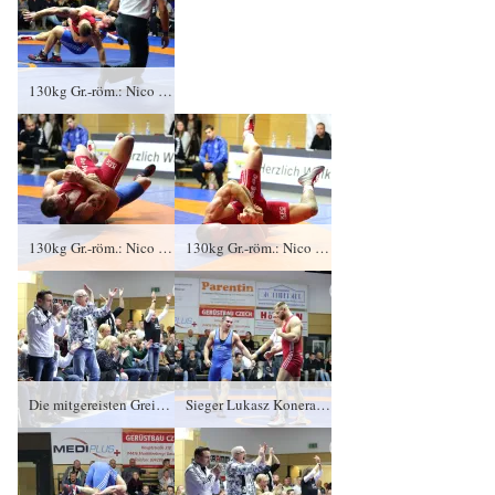
130kg Gr.-röm.: Nico Graf, KFC Leipzig gegen Lukasz Konera (blaues Trikot), RSV Rotation Greiz 0:4/TÜ/0:16/02:07
130kg Gr.-röm.: Nico Graf, KFC Leipzig gegen Lukasz Konera (blaues Trikot), RSV Rotation Greiz 0:4/TÜ/0:16/02:07
130kg Gr.-röm.: Nico Graf, KFC Leipzig gegen Lukasz Konera (blaues Trikot), RSV Rotation Greiz 0:4/TÜ/0:16/02:07
Die mitgereisten Greizer Fans feiern den Sieg von Lukasz Konera
Sieger Lukasz Konera (blaues Trikot), RSV Rotation Greiz, Kampfrichter Mario Schmidt und Nico Graf, KFC Leipzig