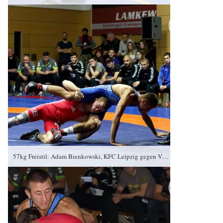
57kg Freistil: Adam Bienkowski, KFC Leipzig gegen Vladimir Condreanu (blaues Trikot), RSV Rotation Greiz 0:2/PS/6:12/06:00