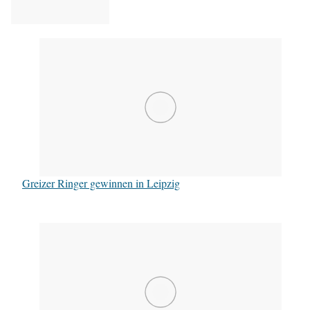
Mannschaft des RSV Rotation Greiz mit Betreuern und Fans: v.l. stehend: Trainer Tino Hempel, Trainer Swen Lieberamm, Lukasz Konera, Martin Obst, Daniel Sartakov, Sebastian Wendel, Betreuer Christian Lippert, Mathias Beckmann und Betreuer Mario Neudeck. vorn: Vladimir Condreanu, Vladimir Gotisan, Dustin Nürnberger, Toni Stade, Brian Tewes und kleine Greizer Fans
Greizer Ringer gewinnen in Leipzig