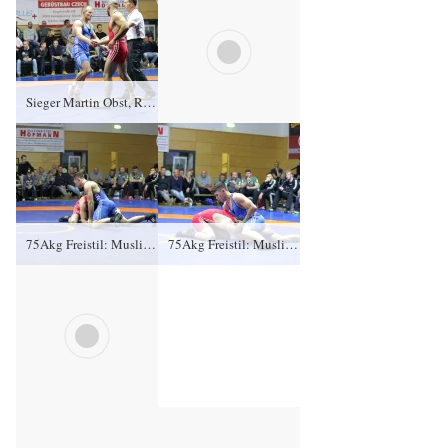
Sieger Martin Obst, RSV Rotation Greiz, Kampfrichter Mario Schmidt und Gagik Egiazarian, KFC Leipzig
Sieger Martin Obst, RSV Rotation Greiz
75Akg Freistil: Muslim Kantaew, KFC Leipzig gegen Daniel Sartakov (blaues Trikot), RSV Rotation Greiz 0:4/TÜ/0:15/05:07
75Akg Freistil: Muslim Kantaew, KFC Leipzig gegen Daniel Sartakov (blaues Trikot), RSV Rotation Greiz 0:4/TÜ/0:15/05:07
75Akg Freistil: Muslim Kantaew, KFC Leipzig gegen Daniel Sartakov (blaues Trikot), RSV Rotation Greiz 0:4/TÜ/0:15/05:07