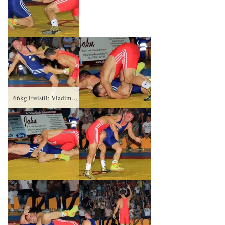
66kg Freistil: Vladimir Gotisan (rotes Trikot), RSV Rotation Greiz gegen Mario Koch, KSC Motor Jena – 4:0/TÜ/16:0/05:42