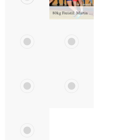
80kg Freistil: Martin Obst (rotes Trikot), RSV Rotation Greiz gegen Norman Mahmudov, KSC Motor Jena – 4:0/TÜ/16:0/04:53