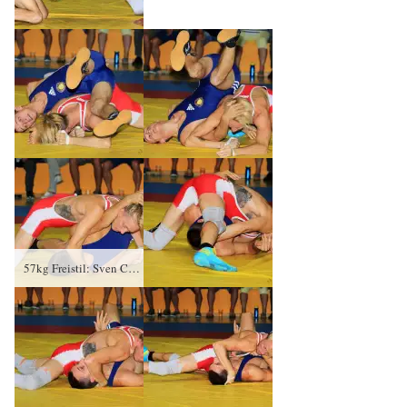
57kg Freistil: Sven Cammin (rotes Trikot), RSV Rotation Greiz gegen Daniel Yordanov, KSC Motor Jena – 4:0/SS/8:0/00:48