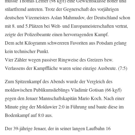
musste Thomas Leffler (98 kg/f) eine Gewichtsklasse höher und
stilartfremd antreten. Trotz der Gegnerschaft des vorjährigen
deutschen Vizemeisters Aslan Mahmudov, der Deutschland schon
mit 8. und 5.Plätzen bei Welt- und Europameisterschaften vertrat,
zeigte der Polizeibeamte einen hervorragenden Kampf.
Dem acht Kilogramm schwereren Favoriten aus Potsdam gelang
kein technischer Punkt.
Vier Zähler wegen passiver Ringweise des Greizers bzw.
Verlassens der Kampffläche waren seine einzige Ausbeute. (7:5)
Zum Spitzenkampf des Abends wurde der Vergleich des
moldawischen Publikumslieblings Vladimir Gotisan (66 kg/f)
gegen den Jenaer Mannschaftskapitän Mario Koch. Nach einer
Minute ging der Moldawier 2:0 in Führung und baute diese im
Bodenkampf auf 8:0 aus.
Der 39-jährige Jenaer, der in seiner langen Laufbahn 16