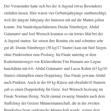
Der Veranstalter hatte sich bei der A-Jugend etwas Besonderes
einfallen lassen. Hier waren vier Geburtsjahrgänge startberechtigt,
weil der jüngste Jahrgang der Junioren mit auf die Matten gehen
konnte. Die bundesligaerfahrenen Dustin Nürnberger, Abdul
Galamatov und Joel Wrensch konnten so ein letztes Mal bei der
A-Jugend starten. Sie setzen ihre Routine ein und schnitten sehr
gut ab. Dustin Nürnberger (58 kg/17 Starter) kam mit fünf Siegen
ohne Punktverlust zum Poolsieg. Im Finale unterlag er dem
Kaderturniersieger von Kleinostheim Tim Hamann aus Lugau
hauchdünn mit 6:6. Abdul Galamatov und Lucas Kahnt (63 kg/10
Starter) erkämpften einen Doppelsieg. Das Finale gewann Abdul
nach Punkten. Auch in der 69 kg-Klasse mit ebenfalls10 Startern
gab es einen Doppelerfolg für Greiz. Joel Wrensch bezwang im
Finale Norman Heisig. Nicht einmal zwanzig Stunden nach dem
Staffelsieg der Greizer Männermannschaft, die in der zweiten
Bundesliga beste ostdeutsche Mannschaft wurde, gelang dem