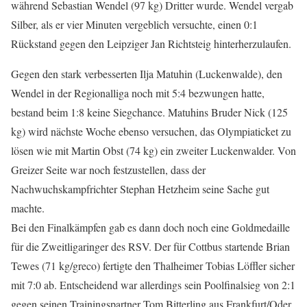
während Sebastian Wendel (97 kg) Dritter wurde. Wendel vergab
Silber, als er vier Minuten vergeblich versuchte, einen 0:1
Rückstand gegen den Leipziger Jan Richtsteig hinterherzulaufen.
Gegen den stark verbesserten Ilja Matuhin (Luckenwalde), den
Wendel in der Regionalliga noch mit 5:4 bezwungen hatte,
bestand beim 1:8 keine Siegchance. Matuhins Bruder Nick (125
kg) wird nächste Woche ebenso versuchen, das Olympiaticket zu
lösen wie mit Martin Obst (74 kg) ein zweiter Luckenwalder. Von
Greizer Seite war noch festzustellen, dass der
Nachwuchskampfrichter Stephan Hetzheim seine Sache gut
machte.
Bei den Finalkämpfen gab es dann doch noch eine Goldmedaille
für die Zweitligaringer des RSV. Der für Cottbus startende Brian
Tewes (71 kg/greco) fertigte den Thalheimer Tobias Löffler sicher
mit 7:0 ab. Entscheidend war allerdings sein Poolfinalsieg von 2:1
gegen seinen Trainingspartner Tom Bitterling aus Frankfurt/Oder.