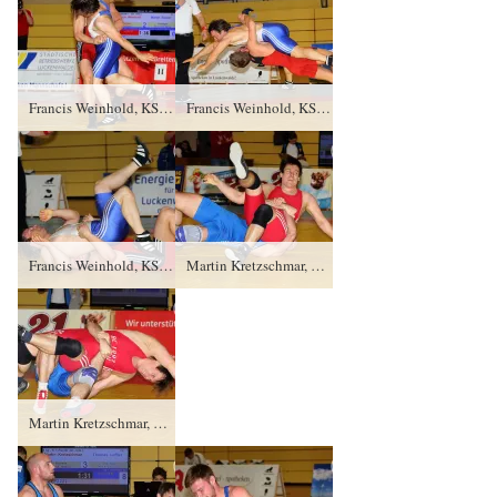
Francis Weinhold, KSV Pausa gegen Martin Zeuner (blaues Trikot), AV JK Zella- Mehlis TÜ/4:0/8:0
Francis Weinhold, KSV Pausa gegen Martin Zeuner (blaues Trikot), AV JK Zella- Mehlis TÜ/4:0/8:0
Francis Weinhold, KSV Pausa gegen Martin Zeuner (blaues Trikot), AV JK Zella- Mehlis TÜ/4:0/8:0
Martin Kretzschmar, AC 1897 Werdau gegen Thomas Leffler (blaues Trikot), RSV Rotation Greiz TÜ/0:4/0:8
Martin Kretzschmar, AC 1897 Werdau gegen Thomas Leffler (blaues Trikot), RSV Rotation Greiz TÜ/0:4/0:8