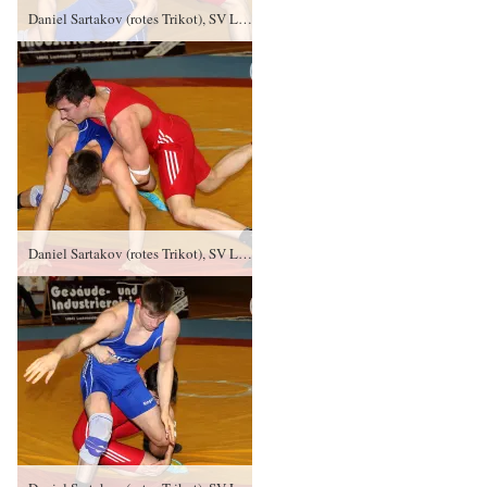
Daniel Sartakov (rotes Trikot), SV Luftfahrt Ringen gegen Brian Bliefner, FC Erzgebirge Aue PS/1:3/3:5
Daniel Sartakov (rotes Trikot), SV Luftfahrt Ringen gegen Brian Bliefner, FC Erzgebirge Aue PS/1:3/3:5