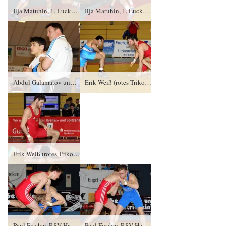
Ilja Matuhin, 1. Luckenwalder SC gegen Sebastian Wendel (blaues Trikot), RSV Rotation Greiz PS/3:1/8:1
Ilja Matuhin, 1. Luckenwalder SC gegen Sebastian Wendel (blaues Trikot), RSV Rotation Greiz PS/3:1/8:1
Abdul Galamatov und Trainer Tino Hempel, RSV Rotation Greiz
Erik Weiß (rotes Trikot), RSV Hansa 90 Frankfurt/ Oder gegen Kaskyan Kaoren, RV Thalheim TÜ/4:0/9:0
Erik Weiß (rotes Trikot), RSV Hansa 90 Frankfurt/ Oder gegen Kaskyan Kaoren, RV Thalheim TÜ/4:0/9:0
Paul Fischer, RSV Hansa 90 Frankfurt/ Oder gegen Brian Tewes (blaues Trikot), RC Cottbus TÜ/1:4/1:9
Paul Fischer, RSV Hansa 90 Frankfurt/ Oder gegen Brian Tewes (blaues Trikot), RC Cottbus TÜ/1:4/1:9