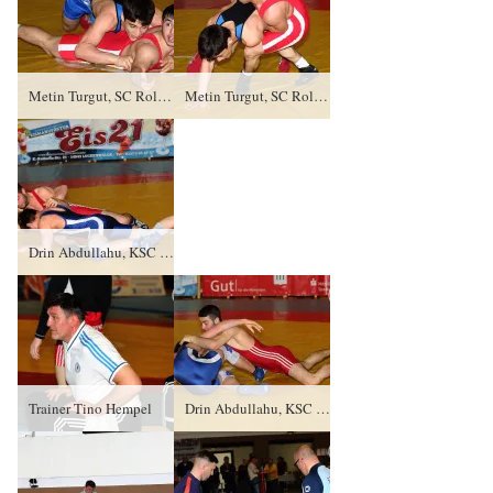
Metin Turgut, SC Roland Hamburg gegen Abdul Galamatov (blaues Trikot), RSV Rotation Greiz DQ/0:5/11:13
Metin Turgut, SC Roland Hamburg gegen Abdul Galamatov (blaues Trikot), RSV Rotation Greiz DQ/0:5/11:13
Drin Abdullahu, KSC Motor Jena gegen Dustin Nürnberger (blaues Trikot), RSV Rotation Greiz PS/3:1/12:4
Trainer Tino Hempel
Drin Abdullahu, KSC Motor Jena gegen Dustin Nürnberger (blaues Trikot), RSV Rotation Greiz PS/3:1/12:4