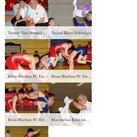
Trainer Tino Hempel und Trainer Erhard Schmelzer, RSV Rotation Greiz
Trainer Björn Schöniger
Brian Bliefner, FC Erzgebirge Aue gegen Maximilian Kahnt (blaues Trikot), RSV Rotation Greiz PS/3:1/7:2
Brian Bliefner, FC Erzgebirge Aue gegen Maximilian Kahnt (blaues Trikot), RSV Rotation Greiz PS/3:1/7:2
Brian Bliefner, FC Erzgebirge Aue gegen Maximilian Kahnt (blaues Trikot), RSV Rotation Greiz PS/3:1/7:2
Maximilian Kahn und Trainer Erhard Schmelzer, RSV Rotation Greiz