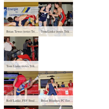
Brian Tewes (rotes Trikot), RC Cottbus gegen Tim Bitterling, RSV Hansa 90 Frankfurt/ Oder PS/3:1/2:1
Tom Linke (rotes Trikot), FSV Stralsund gegen Johannes Schmiege, RC Germania Potsdam TÜ/4:0/8:0
Tom Linke (rotes Trikot), FSV Stralsund gegen Johannes Schmiege, RC Germania Potsdam TÜ/4:0/8:0
Rolf Linke, FSV Stralsund gegen Thomas Leffler (blaues Trikot), RSV Rotation Greiz PS/3:1/6:2
Brian Bliefner, FC Erzgebirge Aue gegen Maximilian Kahnt (blaues Trikot), RSV Rotation Greiz PS/3:1/7:2