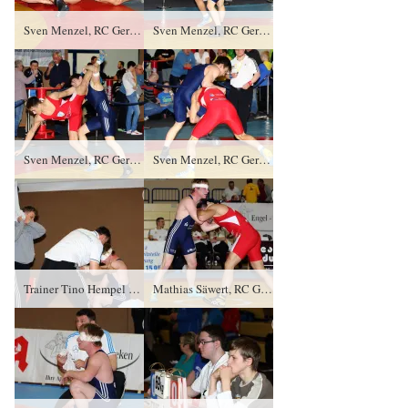
Sven Menzel, RC Germania Potsdam gegen Daniel Sartakov (blaues Trikot),SV Luftfahrt Ringen TÜ/0:4/0:10
Sven Menzel, RC Germania Potsdam gegen Daniel Sartakov (blaues Trikot),SV Luftfahrt Ringen TÜ/0:4/0:10
Sven Menzel, RC Germania Potsdam gegen Daniel Sartakov (blaues Trikot),SV Luftfahrt Ringen TÜ/0:4/0:10
Sven Menzel, RC Germania Potsdam gegen Daniel Sartakov (blaues Trikot),SV Luftfahrt Ringen TÜ/0:4/0:10
Trainer Tino Hempel und Konstantin Sommer, RSV Rotation Greiz
Mathias Säwert, RC Germania Potsdam gegen Konstantin Sommer (blaues Trikot), RSV Rotation Greiz PS/3:0/6:0