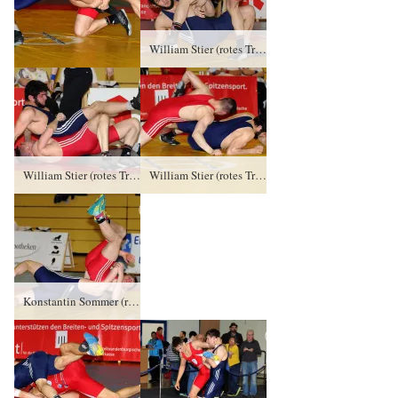
William Stier (rotes Trikot), RV Thalheim gegen Hussein Karimov, SC Roland Hamburg TÜ/4:0/10:0
William Stier (rotes Trikot), RV Thalheim gegen Hussein Karimov, SC Roland Hamburg TÜ/4:0/10:0
William Stier (rotes Trikot), RV Thalheim gegen Hussein Karimov, SC Roland Hamburg TÜ/4:0/10:0
Konstantin Sommer (rotes Trikot), RSV Rotation Greiz