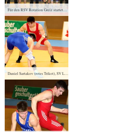
Für den RSV Rotation Greiz starteten sechs Aktive, drei Greizer Zweitligaringer gingen mit einer Zweitstartgenehmigung für ihren Heimatverein auf die Matte.
Daniel Sartakov (rotes Trikot), SV Luftfahrt Ringen gegen Brian Bliefner, FC Erzgebirge Aue PS/1:3/3:5