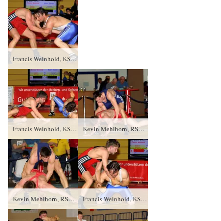
Francis Weinhold, KSV Pausa gegen Martin Zeuner (blaues Trikot), AV JK Zella- Mehlis TÜ/4:0/8:0
Francis Weinhold, KSV Pausa gegen Martin Zeuner (blaues Trikot), AV JK Zella- Mehlis TÜ/4:0/8:0
Kevin Mehlhorn, RSK Gelenau gegen Tom Linke (blaues Trikot), FSV Stralsund PS/3:1/1:1
Kevin Mehlhorn, RSK Gelenau gegen Tom Linke (blaues Trikot), FSV Stralsund PS/3:1/1:1
Francis Weinhold, KSV Pausa gegen Martin Zeuner (blaues Trikot), AV JK Zella- Mehlis TÜ/4:0/8:0