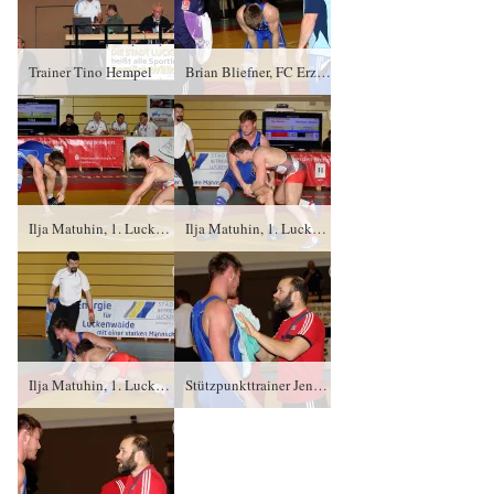
Trainer Tino Hempel
Brian Bliefner, FC Erzgebirge Aue und seine Trainer
Ilja Matuhin, 1. Luckenwalder SC gegen Sebastian Wendel (blaues Trikot), RSV Rotation Greiz PS/3:1/8:1
Ilja Matuhin, 1. Luckenwalder SC gegen Sebastian Wendel (blaues Trikot), RSV Rotation Greiz PS/3:1/8:1
Ilja Matuhin, 1. Luckenwalder SC gegen Sebastian Wendel (blaues Trikot), RSV Rotation Greiz PS/3:1/8:1
Stützpunkttrainer Jena, Kay Taubert und Sebastian Wendel