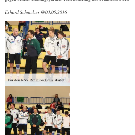
Erhard Schmelzer @03.05.2016
Für den RSV Rotation Greiz starteten sechs Aktive, drei Greizer Zweitligaringer gingen mit einer Zweitstartgenehmigung für ihren Heimatverein auf die Matte.