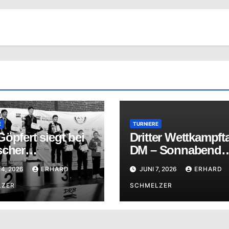
E
TURNIERE
öpfert siegt bei
Dritter Wettkampft
scher
DM – Sonnabend
erschaft
06.06.2026
14, 2026
ERHARD
JUNI 7, 2026
ERHARD
LZER
SCHMELZER