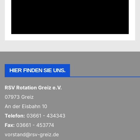
HIER FINDEN SIE UNS.
RSV Rotation Greiz e.V.
07973 Greiz
An der Eisbahn 10
Telefon:
03661 - 434343
Fax:
03661 - 453774
vorstand@rsv-greiz.de