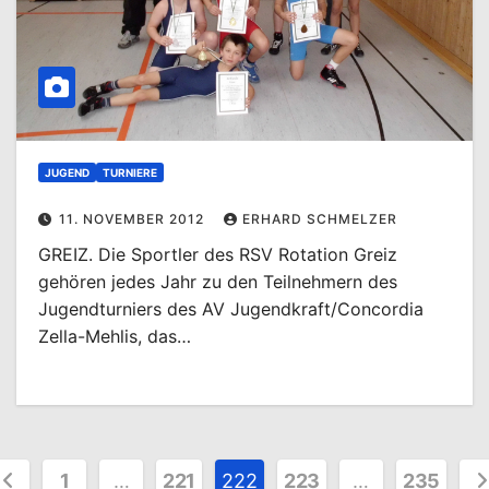
JUGEND
TURNIERE
11. NOVEMBER 2012
ERHARD SCHMELZER
GREIZ. Die Sportler des RSV Rotation Greiz
gehören jedes Jahr zu den Teilnehmern des
Jugendturniers des AV Jugendkraft/Concordia
Zella-Mehlis, das…
eitennummerierung
1
…
221
222
223
…
235