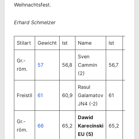
Weihnachtsfest.
Erhard Schmelzer
Stilart
Gewicht
Ist
Name
Ist
Name
Sven
Nugza
Gr.-
57
56,8
Cammin
56,7
Tsur
röm.
(2)
N (8)
Rasul
Stoya
Freistil
61
60,9
Galamatov
61
N6 (1
JN4 (-2)
Dawid
Deniz
Gr.-
66
65,2
Karecinski
65,2
Mene
röm.
EU (5)
(2)