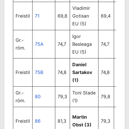
Vladimir
Tim
Freistil
71
69,8
Gotisan
69,4
Stad
EU (5)
(-2)
Igor
Zolta
Gr.-
75A
74,7
Besleaga
74,7
Levai
röm.
EU (5)
(7)
Daniel
Alexa
Freistil
75B
74,8
Sartakov
74,8
Micha
(1)
Gr.-
Toni Stade
Micha
80
79,3
79,8
röm.
(1)
Lutz 
Edua
Martin
Freistil
86
81,3
79,3
Tatar
Obst (3)
(2)