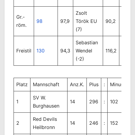
Zsolt
Emil
Gr.-
98
97,9
Török EU
90,2
Sanda
röm.
(7)
(5)
Sebastian
Danie
Freistil
130
94,3
Wendel
116,2
Liget
(-2)
(5)
Platz
Mannschaft
Anz.K.
Plus
:
Minus
Di
SV W.
1
14
296
:
102
19
Burghausen
Red Devils
2
14
246
:
152
94
Heilbronn