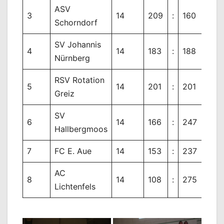
ASV
3
14
209
:
160
49
Schorndorf
SV Johannis
4
14
183
:
188
-5
Nürnberg
RSV Rotation
5
14
201
:
201
0
Greiz
SV
6
14
166
:
247
-8
Hallbergmoos
7
FC E. Aue
14
153
:
237
-8
AC
8
14
108
:
275
-1
Lichtenfels