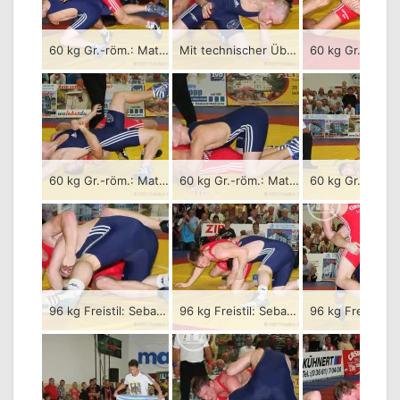
60 kg Gr.-röm.: Mateusz Bierzanowski (rotes Trikot), RSV Rotation Greiz gegen Jakub Korista, KSC Motor Jena – 4:0/TÜ-7:1-5:1-2:1/04:48
Mit technischer Überlegenheit brachte Meteusz Bierzanowski (rot) vier Zähler gegen Jakub Korista auf das Greizer Konto. Mit dem 20:18-Erfolg über den KSC Motor Jena holte sich der RSV Rotation die Tabellenführung wieder.
60 kg Gr.-röm.: Mateusz Bierzanowski (rotes Trikot), RSV Rotation Greiz gegen Jakub Korista, KSC Motor Jena – 4:0/TÜ-7:1-5:1-2:1/04:48
60 kg Gr.-röm.: Mateusz Bierzanowski (rotes Trikot), RSV Rotation Greiz gegen Jakub Korista, KSC Motor Jena – 4:0/TÜ-7:1-5:1-2:1/04:48
96 kg Freistil: Sebastian Wendel (rotes Trikot), RSV Rotation Greiz gegen Karsten Meinhardt, KSC Motor Jena – 3:2/PS-0:1-0:4-2:0-4:0-6:0/09:28
96 kg Freistil: Sebastian Wendel (rotes Trikot), RSV Rotation Greiz gegen Karsten Meinhardt, KSC Motor Jena – 3:2/PS-0:1-0:4-2:0-4:0-6:0/09:28