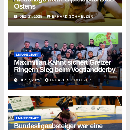
Ostens
DEZ. 21, 2025
ERHARD SCHMELZER
1.MANNSCHAFT
Maximilian Kahnt sichert Greizer
Ringern Sieg beim Vogtlandderby
DEZ. 7, 2025
ERHARD SCHMELZER
1.MANNSCHAFT
Bundesligaabsteiger war eine