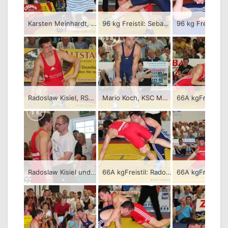
Karsten Meinhardt, KSC Motor Jena am Boden
96 kg Freistil: Sebastian Wendel (rotes Trikot), RSV Rotation Greiz gegen Karsten Meinhardt, KSC Motor Jena – 3:2/PS-0:1-0:4-2:0-4:0-6:0/09:28
Radoslaw Kisiel, RSV Rotation Greiz
Mario Koch, KSC Motor Jena
Radoslaw Kisiel und Falk Schlehahn, RSV Rotation Greiz
66A kgFreistil: Radoslaw Kisiel (rotes Trikot), RSV Rotation Greiz gegen Mario Koch, KSC Motor Jena – 1:3/PS-0:1-1:0-1:1-0:3/08:00