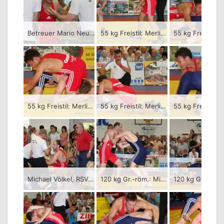
Betreuer Mario Neudeck, Merlin Sewina und Trainer Falk Schlehahn, RSV Rotation Greiz
55 kg Freistil: Merlin Sewina (rotes Trikot), RSV Rotation Greiz gegen Tillmann-Joseph Germar, KSC Motor Jena – 1:3/PS-0:2-0:3-3:1-0:1/08:00
55 kg Freistil: Merlin Sewina (rotes Trikot), RSV Rotation Greiz gegen Tillmann-Joseph Germar, KSC Motor Jena – 1:3/PS-0:2-0:3-3:1-0:1/08:00
55 kg Freistil: Merlin Sewina (rotes Trikot), RSV Rotation Greiz gegen Tillmann-Joseph Germar, KSC Motor Jena – 1:3/PS-0:2-0:3-3:1-0:1/08:00
Michael Völkel, RSV Rotation Greiz in der Greizer Ecke
120 kg Gr.-röm.: Michael Völkel (rotes Trikot), RSV Rotation Greiz gegen Boris Eisenstein, KSC Motor Jena – 0:3/PS-0:1-0:2-0:1/06:00