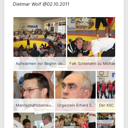
Dietmar Wolf @02.10.2011
Aufwärmen vor Beginn des Thüringenderbys RSV Rotation Greiz gegen KSC Motor Jena
Falk Schlehahn zu Michael Völkel, (beide RSV Rotation Greiz): Es ist doch ganz einfach, du legst ihn auf den Boden und drehst ihn auf den Rücken!
Mannschaftsbetreuer Mario Neudeck, RSV Rotation Greiz
Urgestein Erhard Schmelzer, RSV Rotation Greiz