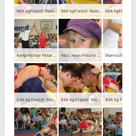
66A kgFreistil: Radoslaw Kisiel (rotes Trikot), RSV Rotation Greiz gegen Mario Koch, KSC Motor Jena – 1:3/PS-0:1-1:0-1:1-0:3/08:00
66A kgFreistil: Radoslaw Kisiel (rotes Trikot), RSV Rotation Greiz gegen Mario Koch, KSC Motor Jena – 1:3/PS-0:1-1:0-1:1-0:3/08:00
Kampfrichter Petar Stefanov und Sieger Edgar Babayan, RSV Rotation Greiz
Also, mein Freund muß unbedingt so ein guter Ringer sein wie Eddie!
84A kg Freistil: Michael Dengler (rotes Trikot), RSV Rotation Greiz gegen Gagik Egiasarov, KSC Motor Jena – 3:1/PS-1:5-3:0-3:0-2:1/08:00
84A kg Freistil: Michael Dengler (rotes Trikot), RSV Rotation Greiz gegen Gagik Egiasarov, KSC Motor Jena – 3:1/PS-1:5-3:0-3:0-2:1/08:00