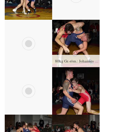
80kg Gr.-röm.: Johannes Schmiege, KSC Motor Jena gegen Felix Schmotz (blaues Trikot), RSV Rotation Greiz – 2:0/PS/10:7/06:00