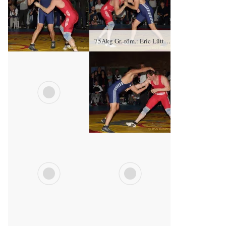
75Akg Gr.-röm.: Eric Lüttich, KSC Motor Jena gegen Toni Stade (blaues Trikot), RSV Rotation Greiz – 0:2/PS/2:8/06:00