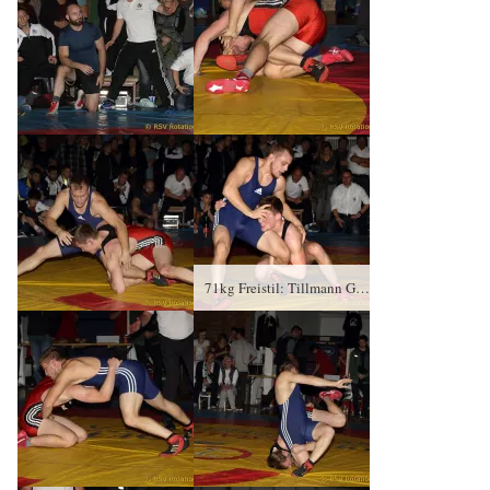
71kg Freistil: Tillmann Germar, KSC Motor Jena gegen Brain Tewes (blaues Trikot), RSV Rotation Greiz – 0:1/PS/6:8/06:00