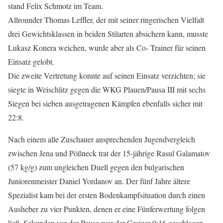
stand Felix Schmotz im Team.
Allrounder Thomas Leffler, der mit seiner ringerischen Vielfalt
drei Gewichtsklassen in beiden Stilarten absichern kann, musste
Lukasz Konera weichen, wurde aber als Co- Trainer für seinen
Einsatz gelobt.
Die zweite Vertretung konnte auf seinen Einsatz verzichten; sie
siegte in Weischlitz gegen die WKG Plauen/Pausa III mit sechs
Siegen bei sieben ausgetragenen Kämpfen ebenfalls sicher mit
22:8.
Nach einem alle Zuschauer ansprechenden Jugendvergleich
zwischen Jena und Pößneck trat der 15-jährige Rasul Galamatov
(57 kg/g) zum ungleichen Duell gegen den bulgarischen
Juniorenmeister Daniel Yordanov an. Der fünf Jahre ältere
Spezialist kam bei der ersten Bodenkampfsituation durch einen
Ausheber zu vier Punkten, denen er eine Fünferwertung folgen
ließ. Sekunden vor der Pause war der Greizer 0:16 geschlagen.