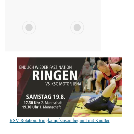
75Bkg Freistil: Svyatoslav Popov, KSC Motor Jena gegen Vladimir Gotisian (blaues Trikot), RSV Rotation Greiz – 0:4/TÜ/0:16/02:30
RSV Rotation: Ringkampfsaison beginnt mit Knüller