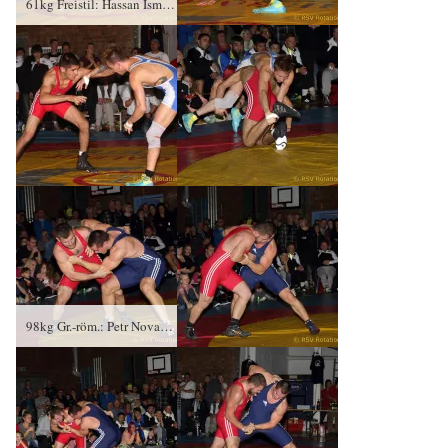
61kg Freistil: Hassan Ismail, KSC Motor Jena gegen Sven Camin (blaues Trikot), RSV Rotation Greiz – 0:3/PS/2:14/06:00
98kg Gr.-röm.: Petr Novak, KSC Motor Jena gegen Łukasz Konera (blaues Trikot), RSV Rotation Greiz – 0:1/PS/0:2/06:00