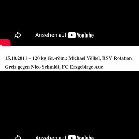
15.10.2011 – 120 kg Gr.-röm.: Michael Völkel, RSV Rotation
Greiz gegen Nico Schmidt, FC Erzgebirge Aue