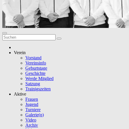
Verein
Vorstand
Vereinsinfo
Geburtstage
Geschichte
Werde Mitglied
Satzung
Trainigszeiten
Aktive
Frauen
Jugend
Turniere
Galerie(n)
Video
Archiv