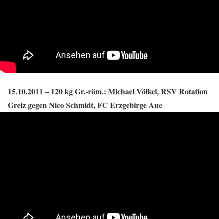
15.10.2011 – 120 kg Gr.-röm.: Michael Völkel, RSV Rotation
Greiz gegen Nico Schmidt, FC Erzgebirge Aue