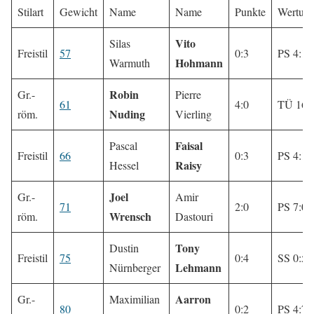
Stilart
Gewicht
Name
Name
Punkte
Wertun
Vito
Silas
Freistil
57
0:3
PS 4:12
Hohmann
Warmuth
Robin
Gr.-
Pierre
61
4:0
TÜ 16:
Nuding
röm.
Vierling
Faisal
Pascal
Freistil
66
0:3
PS 4:12
Raisy
Hessel
Joel
Gr.-
Amir
71
2:0
PS 7:0
Wrensch
röm.
Dastouri
Tony
Dustin
Freistil
75
0:4
SS 0:5
Lehmann
Nürnberger
Aarron
Gr.-
Maximilian
80
0:2
PS 4:7