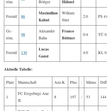
Hähnel
röm.
Böttger
Maximilian
William
Freistil
86
2:0
PS 4:0
Kahnt
Stier
Franco
Gr.-
Alexander
98
0:4
TÜ 0:1
Büttner
röm.
Bahn
Lucas
Freistil
130
4:0
KL 0:0
Gansi
Aktuelle Tabelle:
Platz
Mannschaft
Anz.K.
Plus
:
Minus
Differ
FC Erzgebirge Aue
1
8
197
:
53
144
II