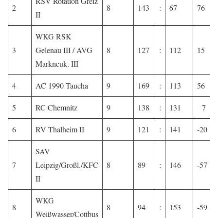
RSV Rotation Greiz
2
8
143
:
67
76
II
WKG RSK
3
Gelenau III / AVG
8
127
:
112
15
Markneuk. III
4
AC 1990 Taucha
9
169
:
113
56
5
RC Chemnitz
9
138
:
131
7
6
RV Thalheim II
9
121
:
141
-20
SAV
7
Leipzig/Großl./KFC
8
89
:
146
-57
II
WKG
8
8
94
:
153
-59
Weißwasser/Cottbus