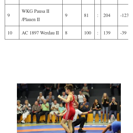
WKG Pausa II
9
9
81
:
204
-123
/Plauen II
10
AC 1897 Werdau II
8
100
:
139
-39