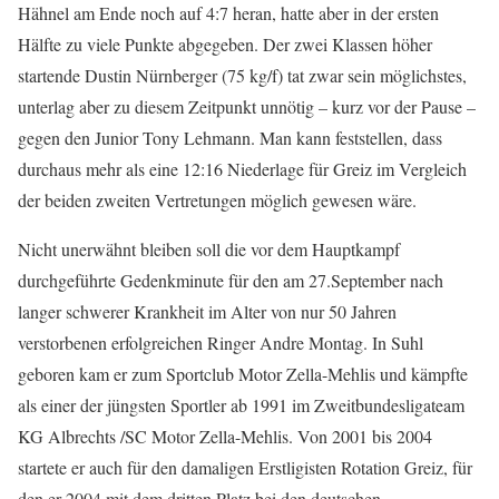
Hähnel am Ende noch auf 4:7 heran, hatte aber in der ersten
Hälfte zu viele Punkte abgegeben. Der zwei Klassen höher
startende Dustin Nürnberger (75 kg/f) tat zwar sein möglichstes,
unterlag aber zu diesem Zeitpunkt unnötig – kurz vor der Pause –
gegen den Junior Tony Lehmann. Man kann feststellen, dass
durchaus mehr als eine 12:16 Niederlage für Greiz im Vergleich
der beiden zweiten Vertretungen möglich gewesen wäre.
Nicht unerwähnt bleiben soll die vor dem Hauptkampf
durchgeführte Gedenkminute für den am 27.September nach
langer schwerer Krankheit im Alter von nur 50 Jahren
verstorbenen erfolgreichen Ringer Andre Montag. In Suhl
geboren kam er zum Sportclub Motor Zella-Mehlis und kämpfte
als einer der jüngsten Sportler ab 1991 im Zweitbundesligateam
KG Albrechts /SC Motor Zella-Mehlis. Von 2001 bis 2004
startete er auch für den damaligen Erstligisten Rotation Greiz, für
den er 2004 mit dem dritten Platz bei den deutschen