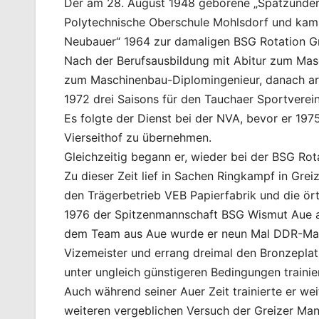
Der am 28. August 1948 geborene „Spätzünder“
Polytechnische Oberschule Mohlsdorf und kam e
Neubauer“ 1964 zur damaligen BSG Rotation Gr
Nach der Berufsausbildung mit Abitur zum Masc
zum Maschinenbau-Diplomingenieur, danach arb
1972 drei Saisons für den Tauchaer Sportverein 
Es folgte der Dienst bei der NVA, bevor er 19
Vierseithof zu übernehmen.
Gleichzeitig begann er, wieder bei der BSG Rota
Zu dieser Zeit lief in Sachen Ringkampf in Gre
den Trägerbetrieb VEB Papierfabrik und die ör
1976 der Spitzenmannschaft BSG Wismut Aue an,
dem Team aus Aue wurde er neun Mal DDR-Mann
Vizemeister und errang dreimal den Bronzeplat
unter ungleich günstigeren Bedingungen train
Auch während seiner Auer Zeit trainierte er w
weiteren vergeblichen Versuch der Greizer Mann