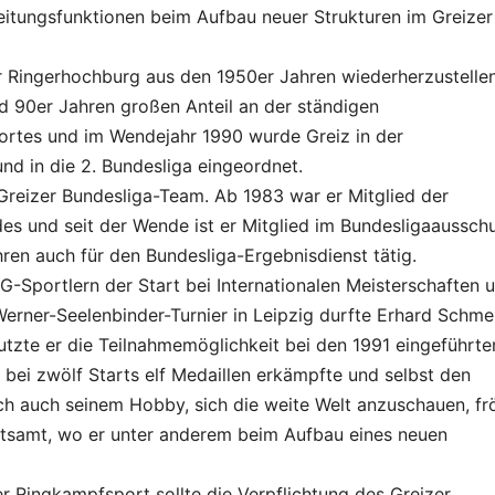
Leitungsfunktionen beim Aufbau neuer Strukturen im Greizer
er Ringerhochburg aus den 1950er Jahren wiederherzustellen
d 90er Jahren großen Anteil an der ständigen
rtes und im Wendejahr 1990 wurde Greiz in der
nd in die 2. Bundesliga eingeordnet.
Greizer Bundesliga-Team. Ab 1983 war er Mitglied der
 und seit der Wende ist er Mitglied im Bundesligaaussch
ren auch für den Bundesliga-Ergebnisdienst tätig.
-Sportlern der Start bei Internationalen Meisterschaften 
 Werner-Seelenbinder-Turnier in Leipzig durfte Erhard Schme
nutzte er die Teilnahmemöglichkeit bei den 1991 eingeführte
 bei zwölf Starts elf Medaillen erkämpfte und selbst den
ich auch seinem Hobby, sich die weite Welt anzuschauen, fr
atsamt, wo er unter anderem beim Aufbau eines neuen
r Ringkampfsport sollte die Verpflichtung des Greizer