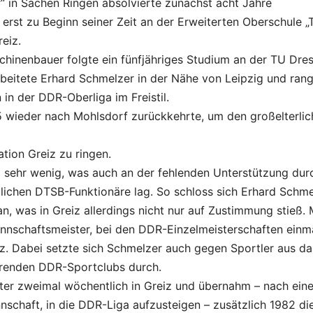
 in Sachen Ringen absolvierte zunächst acht Jahre
rst zu Beginn seiner Zeit an der Erweiterten Oberschule „
eiz.
hinenbauer folgte ein fünfjähriges Studium an der TU Dre
eitete Erhard Schmelzer in der Nähe von Leipzig und ran
in der DDR-Oberliga im Freistil.
75 wieder nach Mohlsdorf zurückkehrte, um den großelterli
tion Greiz zu ringen.
iz sehr wenig, was auch an der fehlenden Unterstützung dur
tlichen DTSB-Funktionäre lag. So schloss sich Erhard Schme
 was in Greiz allerdings nicht nur auf Zustimmung stieß. 
schaftsmeister, bei den DDR-Einzelmeisterschaften einm
z. Dabei setzte sich Schmelzer auch gegen Sportler aus d
ierenden DDR-Sportclubs durch.
eiter zweimal wöchentlich in Greiz und übernahm – nach ein
schaft, in die DDR-Liga aufzusteigen – zusätzlich 1982 di