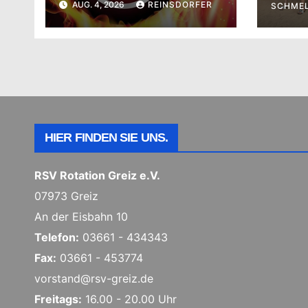
AUG. 4, 2026
REINSDORFER
Meist
SCHME
Beac
HIER FINDEN SIE UNS.
RSV Rotation Greiz e.V.
07973 Greiz
An der Eisbahn 10
Telefon:
03661 - 434343
Fax:
03661 - 453774
vorstand@rsv-greiz.de
Freitags:
16.00 - 20.00 Uhr