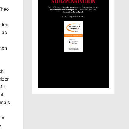
Theo
sden
g ab
chen
ch
lzer
Mit
al
amals
em
e