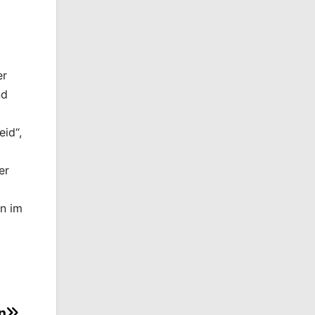
er
nd
id“,
er
en im
n