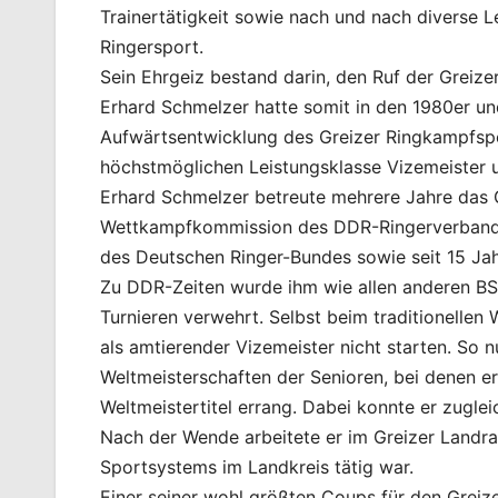
Trainertätigkeit sowie nach und nach diverse 
Ringersport.
Sein Ehrgeiz bestand darin, den Ruf der Greiz
Erhard Schmelzer hatte somit in den 1980er un
Aufwärtsentwicklung des Greizer Ringkampfspo
höchstmöglichen Leistungsklasse Vizemeister u
Erhard Schmelzer betreute mehrere Jahre das 
Wettkampfkommission des DDR-Ringerverbandes
des Deutschen Ringer-Bundes sowie seit 15 Jah
Zu DDR-Zeiten wurde ihm wie allen anderen BSG
Turnieren verwehrt. Selbst beim traditionellen
als amtierender Vizemeister nicht starten. So 
Weltmeisterschaften der Senioren, bei denen er
Weltmeistertitel errang. Dabei konnte er zugle
Nach der Wende arbeitete er im Greizer Landr
Sportsystems im Landkreis tätig war.
Einer seiner wohl größten Coups für den Greize