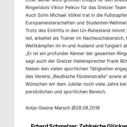
Ringeridols Viktor Peikov für das Greizer Team
Auch Sohn Michael Völkel trat in die Fußstapfe
Europameisterschaften und Studenten-Weltmeis
Trotz des Eintritts in den Un-Ruhestand nimmt
teil, arbeitet als Trainer im Nachwuchsbereich,
Wettkämpfen im In-und Ausland und fungiert a
„Er ist ein profunder Kenner der gesamten Ri
sagt auch der Greizer Hallensprecher Frank Böt
Neben den vielen sportlichen Tätigkeiten enga
des Vereins „Reußische Fürstenstraße“ sowie a
Wünschen wir dem Jubilar noch viele Jahre bei
persönlichen und sportlichen Bereich.
Antje-Gesine Marsch
@28.08.2018
Erhard Schmelzer: Zahlreiche Glück