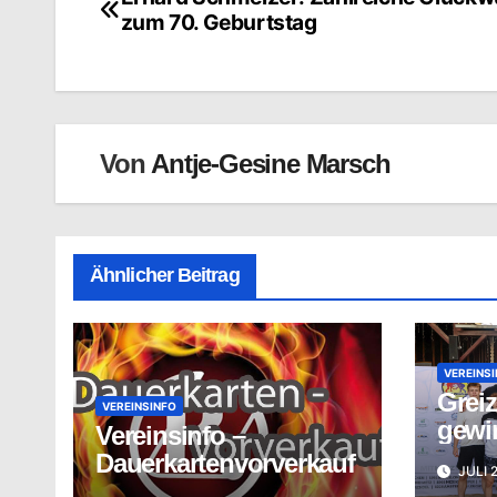
Beitragsnavigation
zum 70. Geburtstag
Von
Antje-Gesine Marsch
Ähnlicher Beitrag
VEREINS
Greiz
VEREINSINFO
gewi
Vereinsinfo –
Mann
Dauerkartenvorverkauf
JULI 
bei d