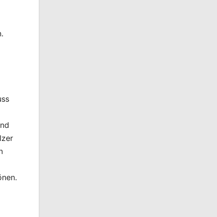
.
uss
und
lzer
n
önen.