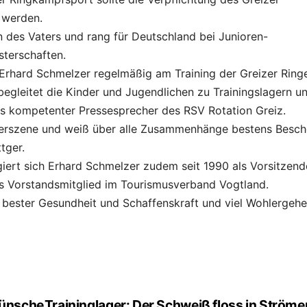
 werden.
n des Vaters und rang für Deutschland bei Junioren-
terschaften.
 Erhard Schmelzer regelmäßig am Training der Greizer Ring
 begleitet die Kinder und Jugendlichen zu Trainingslagern u
ls kompetenter Pressesprecher des RSV Rotation Greiz.
ngerszene und weiß über alle Zusammenhänge bestens Besche
tger.
giert sich Erhard Schmelzer zudem seit 1990 als Vorsitzend
ls Vorstandsmitglied im Tourismusverband Vogtland.
 bester Gesundheit und Schaffenskraft und viel Wohlergeh
wünsche
Traininglager: Der Schweiß floss in Ströme