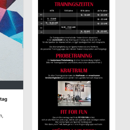
tag
n,