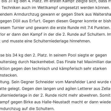
bis 31 kg den 4. Platz. Im ersten Kampf zeigte sich, dass m
en Techniken auch im Wettkampf umgesetzt werden können.
endem Armdurchzug gewann er gegen Sterk aus Waltersh
 gegen Döll aus Erfurt. Gegen diesen Gegner konnte er bish
diesem Turnier und gewann die erste Runde mit 7:4 Punkten.
lor er dann den Kampf in der die 2. Runde auf Schultern. I
t und musste eine Schulterniederlage hinnehmen.
e bis 34 kg den 2. Platz. In seinem Pool siegte er gegen
ltersieg durch Nackenhebel. Das Finale hat Maximilian da
 Aktion gegen den technisch und kämpferisch sehr starken
nstecken.
kältung. Sein Gegner Schneider vom Mansfelder Land wurde 
tte gelegt. Gegen den langen und agilen Letterer aus Zella
hulterniederlage in der 2. Runde nicht mehr abwehren. Somit
skampf gegen Birke aus Halle-Neustadt macht er dann wiede
mdurchzug auf die Schultern.