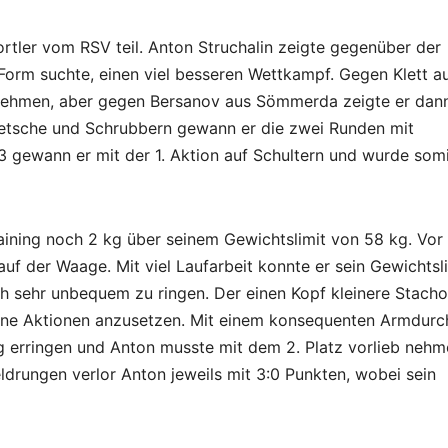
rtler vom RSV teil. Anton Struchalin zeigte gegenüber der
Form suchte, einen viel besseren Wettkampf. Gegen Klett a
nnehmen, aber gegen Bersanov aus Sömmerda zeigte er dann
quetsche und Schrubbern gewann er die zwei Runden mit
3 gewann er mit der 1. Aktion auf Schultern und wurde som
aining noch 2 kg über seinem Gewichtslimit von 58 kg. Vo
 der Waage. Mit viel Laufarbeit konnte er sein Gewichtsl
ch sehr unbequem zu ringen. Der einen Kopf kleinere Stach
ene Aktionen anzusetzen. Mit einem konsequenten Armdur
g erringen und Anton musste mit dem 2. Platz vorlieb nehme
rungen verlor Anton jeweils mit 3:0 Punkten, wobei sein