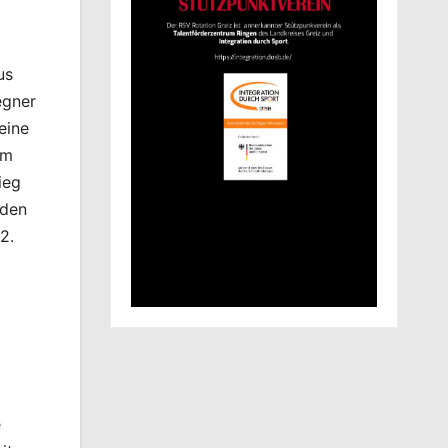
us
egner
eine
lm
ieg
nden
2.
e