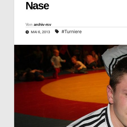
Nase
Von
archiv-rsv
#Turniere
MAI 6, 2013