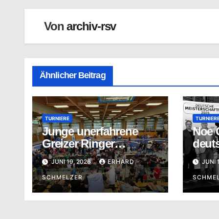
Von
archiv-rsv
Ähnlicher Beitrag
TURNIERE
TURNIER
Junge unerfahrene
Noe G
Greizer Ringer
deut
überraschen mit guten
Meist
JUNI 19, 2026
ERHARD
JUNI 
Ergebnissen
SCHMELZER
SCHME