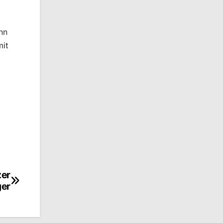
nn
mit
zer
er