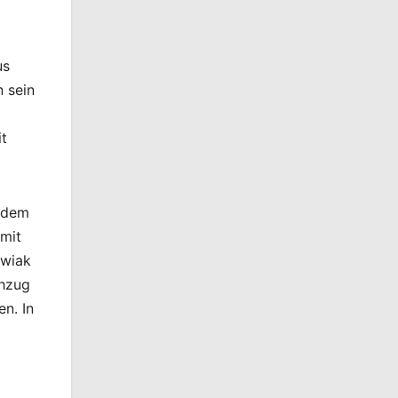
us
 sein
it
r dem
imit
owiak
chzug
n. In