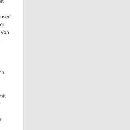
it
ausen
er
 Von
m
nn
mit
-
r