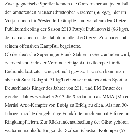
Zwei gegnerische Sportler kennen die Greizer aber auf jeden Fall,
den amtierenden Meister Christopher Kraemer (66 kg/g), der im
Vorjahr noch für Westendorf kämpfte, und vor allem den Greizer
Publikumsliebling der Saison 2013 Patryk Dublinowski (86 kg/f),
der damals noch in der Jahnturnhalle, die Greizer Zuschauer mit
seinem offensiven Kampfstil begeisterte.
Ob der deutsche Superringer Frank Stäbler in Greiz antreten wird,
oder erst am Ende der Vorrunde einige Auftaktkämpfe für die
Endrunde bestreiten wird, ist nicht gewiss. Erwarten kann man
aber mit Saba Bolaghi (71 kg/f) einen sehr interessanten Sportler.
Deutschlands Ringer des Jahres von 2011 und EM-Dritter des
gleichen Jahres wechselte 2013 die Sportart um als MMA (Mixed
Martial Arts)-Kämpfer von Erfolg zu Erfolg zu eilen. Als nun 30-
Jähriger möchte der gebürtige Frankfurter noch einmal Erfolge im
Ringkampf feiern. Zur Rückrundenaufstellung der Gäste gehören
weiterhin namhafte Ringer: der Serben Sebastian Kolompar (57