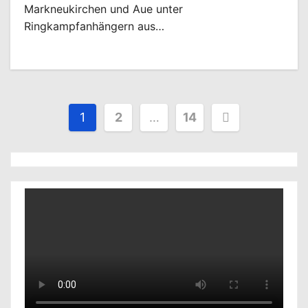
Markneukirchen und Aue unter
Ringkampfanhängern aus…
Seitennummerierung
1
2
…
14
der
Beiträge