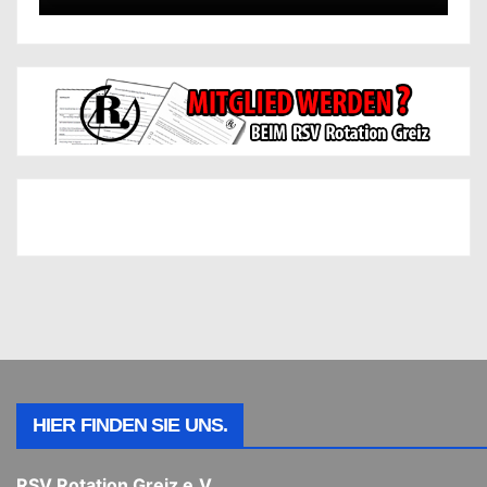
HIER FINDEN SIE UNS.
RSV Rotation Greiz e.V.