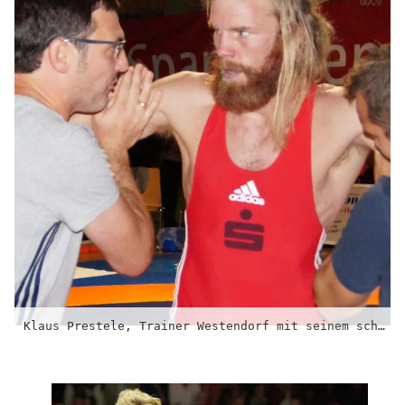
Klaus Prestele, Trainer Westendorf mit seinem schwedischen Ringer Zakarias Tallroth (71 kg/griechisch-römisch) Foto: Stefan Günter/Ringsport – Magazin