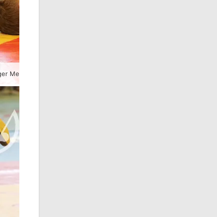
er Meisterschaften im Freistil in Zella-Mehlis mit Greizer Beteiligung.