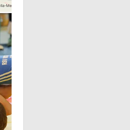
Eindrücke der Thüringer Meisterschaften im Freistil in Zella-Mehlis mit Greizer Beteiligung.