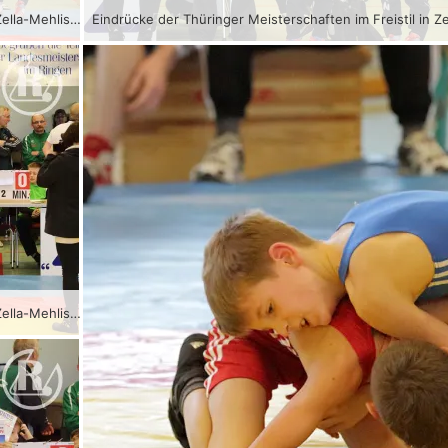
Eindrücke der Thüringer Meisterschaften im Freistil in Zella-Mehlis mit Greizer Beteiligung.
Eindrücke der Thüringer Meisterschaften im Freistil in Zella-Mehlis mit Greizer Beteiligung.