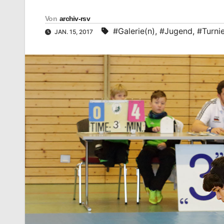
Von
archiv-rsv
#Galerie(n)
,
#Jugend
,
#Turni
JAN. 15, 2017