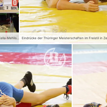
Eindrücke der Thüringer Meisterschaften im Freistil in Zella-Mehlis mit Greizer Beteiligung.
Eindrücke der Thüringer Meisterschaften im Freistil in Ze