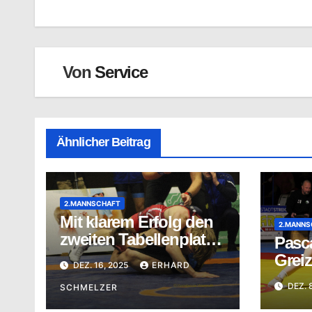
Von
Service
Ähnlicher Beitrag
2.MANNSCHAFT
Mit klarem Erfolg den
2.MANNS
zweiten Tabellenplatz
Pasca
gesichert
Greiz
DEZ. 16, 2025
ERHARD
DEZ. 
SCHMELZER