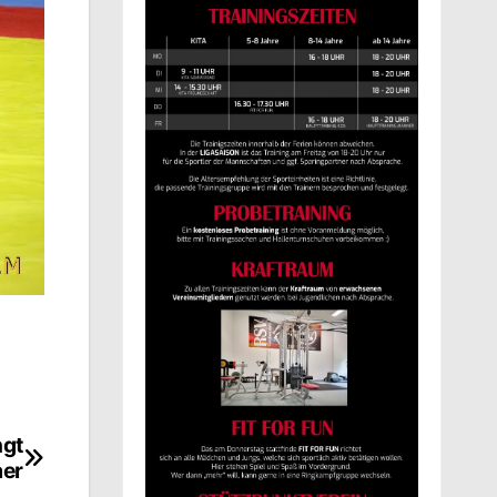
ngt
er