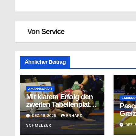
Von
Service
Ähnlicher Beitrag
2.MANNSCHAFT
Mit klarem Erfolg den
2.MANNS
zweiten Tabellenplatz
Pasca
gesichert
Greiz
DEZ. 16, 2025
ERHARD
DEZ. 
SCHMELZER