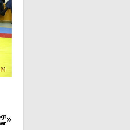
ngt
er