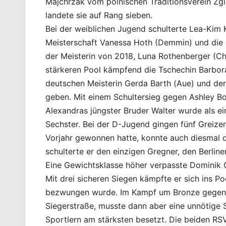
Majchrzak vom polnischen Traditionsverein Zgi
landete sie auf Rang sieben.
Bei der weiblichen Jugend schulterte Lea-Kim K
Meisterschaft Vanessa Hoth (Demmin) und die
der Meisterin von 2018, Luna Rothenberger (C
stärkeren Pool kämpfend die Tschechin Barbor
deutschen Meisterin Gerda Barth (Aue) und der
geben. Mit einem Schultersieg gegen Ashley Bog
Alexandras jüngster Bruder Walter wurde als ei
Sechster. Bei der D-Jugend gingen fünf Greizer 
Vorjahr gewonnen hatte, konnte auch diesmal 
schulterte er den einzigen Gregner, den Berli
Eine Gewichtsklasse höher verpasste Dominik 
Mit drei sicheren Siegen kämpfte er sich ins P
bezwungen wurde. Im Kampf um Bronze gegen de
Siegerstraße, musste dann aber eine unnötige S
Sportlern am stärksten besetzt. Die beiden RS