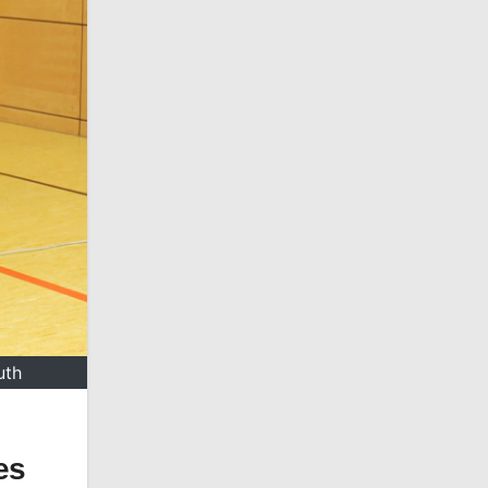
uth
es