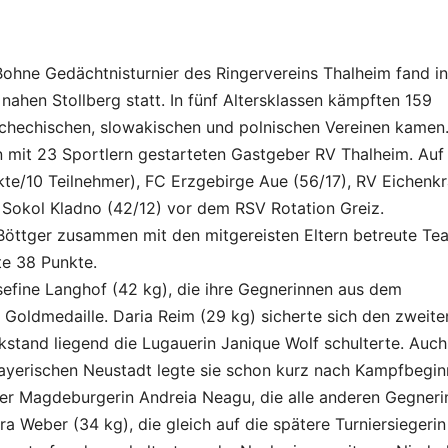
ohne Gedächtnisturnier des Ringervereins Thalheim fand in
ahen Stollberg statt. In fünf Altersklassen kämpften 159
chechischen, slowakischen und polnischen Vereinen kamen
 mit 23 Sportlern gestarteten Gastgeber RV Thalheim. Auf
nkte/10 Teilnehmer), FC Erzgebirge Aue (56/17), RV Eichenk
Sokol Kladno (42/12) vor dem RSV Rotation Greiz.
öttger zusammen mit den mitgereisten Eltern betreute Te
te 38 Punkte.
sefine Langhof (42 kg), die ihre Gegnerinnen aus dem
 Goldmedaille. Daria Reim (29 kg) sicherte sich den zweite
ückstand liegend die Lugauerin Janique Wolf schulterte. Auch
yerischen Neustadt legte sie schon kurz nach Kampfbegin
der Magdeburgerin Andreia Neagu, die alle anderen Gegner
a Weber (34 kg), die gleich auf die spätere Turniersiegerin