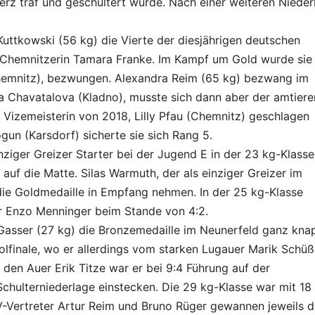
erz traf und geschultert wurde. Nach einer weiteren Nieder
uttkowski (56 kg) die Vierte der diesjährigen deutschen
 Chemnitzerin Tamara Franke. Im Kampf um Gold wurde sie
hemnitz), bezwungen. Alexandra Reim (65 kg) bezwang im
a Chavatalova (Kladno), musste sich dann aber der amtier
 Vizemeisterin von 2018, Lilly Pfau (Chemnitz) geschlagen
un (Karsdorf) sicherte sie sich Rang 5.
nziger Greizer Starter bei der Jugend E in der 23 kg-Klasse
auf die Matte. Silas Warmuth, der als einziger Greizer im
die Goldmedaille in Empfang nehmen. In der 25 kg-Klasse
ner Enzo Menninger beim Stande von 4:2.
Gasser (27 kg) die Bronzemedaille im Neunerfeld ganz kna
oolfinale, wo er allerdings vom starken Lugauer Marik Schüß
n Auer Erik Titze war er bei 9:4 Führung auf der
chulterniederlage einstecken. Die 29 kg-Klasse war mit 18
V-Vertreter Artur Reim und Bruno Rüger gewannen jeweils 