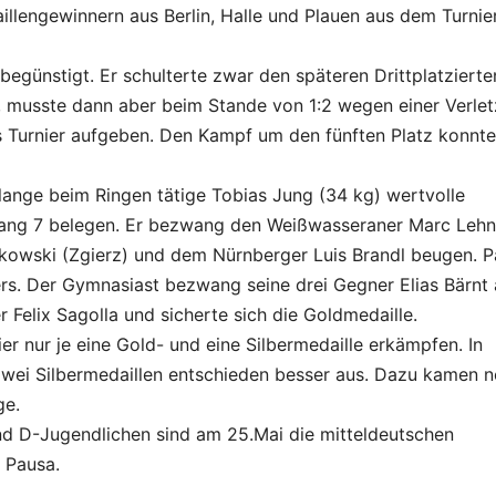
lengewinnern aus Berlin, Halle und Plauen aus dem Turnie
egünstigt. Er schulterte zwar den späteren Drittplatzierte
, musste dann aber beim Stande von 1:2 wegen einer Verle
as Turnier aufgeben. Den Kampf um den fünften Platz konnte
lange beim Ringen tätige Tobias Jung (34 kg) wertvolle
Rang 7 belegen. Er bezwang den Weißwasseraner Marc Lehn
owski (Zgierz) und dem Nürnberger Luis Brandl beugen. P
ers. Der Gymnasiast bezwang seine drei Gegner Elias Bärnt
 Felix Sagolla und sicherte sich die Goldmedaille.
er nur je eine Gold- und eine Silbermedaille erkämpfen. In
 zwei Silbermedaillen entschieden besser aus. Dazu kamen 
ge.
d D-Jugendlichen sind am 25.Mai die mitteldeutschen
n Pausa.