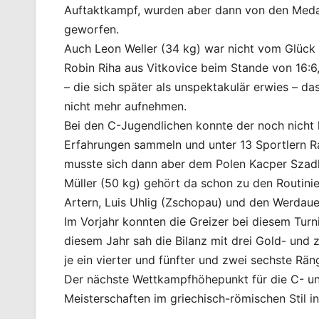
Auftaktkampf, wurden aber dann von den Medail
geworfen.
Auch Leon Weller (34 kg) war nicht vom Glück b
Robin Riha aus Vitkovice beim Stande von 16:6
– die sich später als unspektakulär erwies – d
nicht mehr aufnehmen.
Bei den C-Jugendlichen konnte der noch nicht 
Erfahrungen sammeln und unter 13 Sportlern 
musste sich dann aber dem Polen Kacper Szadk
Müller (50 kg) gehört da schon zu den Routini
Artern, Luis Uhlig (Zschopau) und den Werdauer
Im Vorjahr konnten die Greizer bei diesem Turni
diesem Jahr sah die Bilanz mit drei Gold- und
je ein vierter und fünfter und zwei sechste Rän
Der nächste Wettkampfhöhepunkt für die C- un
Meisterschaften im griechisch-römischen Stil i