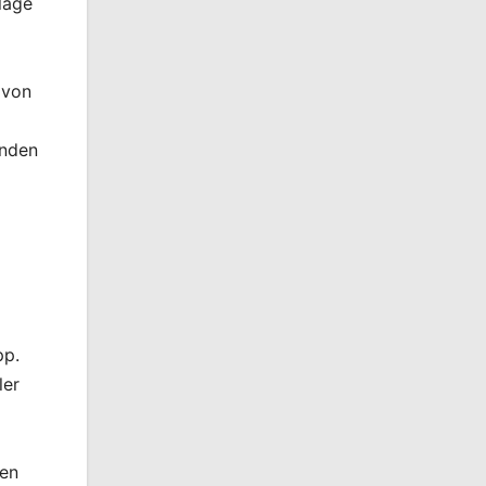
lage
 von
enden
pp.
ler
den