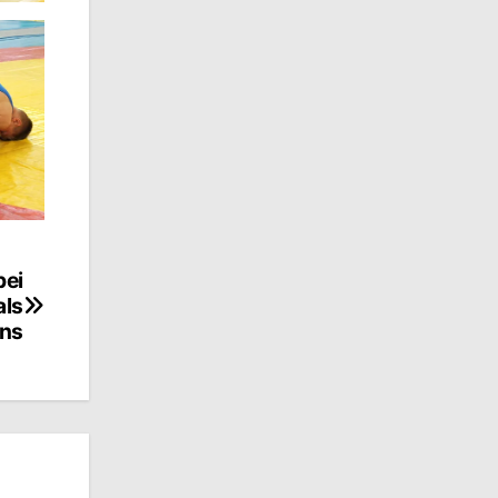
bei
als
ns