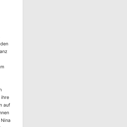
.
 den
ranz
am
n
 ihre
n auf
innen
 Nina