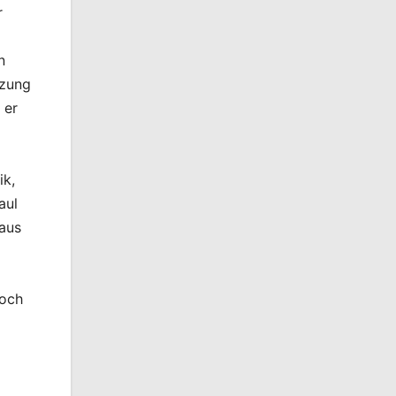
r
n
tzung
 er
ik,
aul
 aus
noch