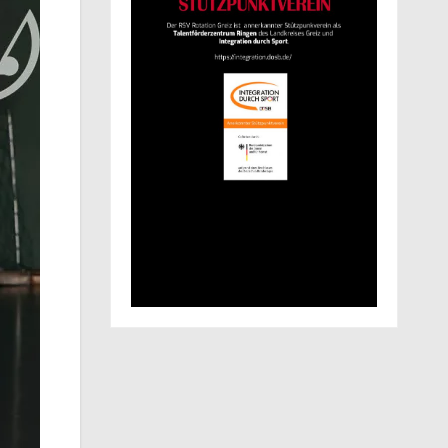
Die Greizer Fans warten schon gespannt auf den Kampfb