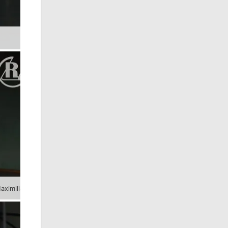
Hettstedter Drumline
Heute für Greiz an den Trommeln, Stefan Boehme und Maximilian Böttger
Hallensprecher Andreas Seidel