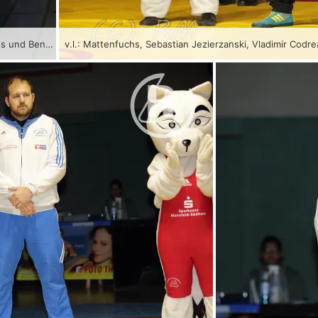
v.l.: Dustin Nürnberger, RSV Rotation Greiz, Mattenfuchs und Bence Juhasz, KAV Mansfelder Land
v.l.: Mattenfuchs, Sebastian Jezierzanski, Vladimir Cod