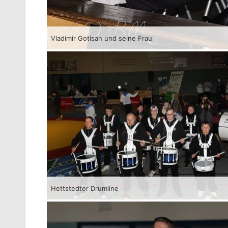
Vladimir Gotisan und seine Frau
Hettstedter Drumline