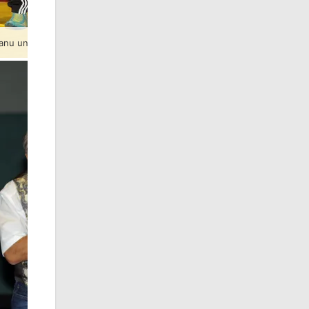
reanu und Lukasz Konera, RSV Rotation Greiz