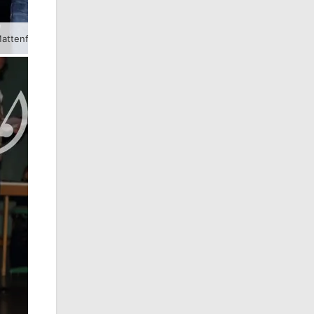
Mattenfuchs beim KAV Mansfelder Land