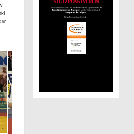
iv
ski
ber