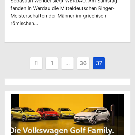
Sebastian Wendel siegt WERDAU. Am Samstag
fanden in Werdau die Mitteldeutschen Ringer-
Meisterschaften der Männer im griechisch-
römischen…
Seitennummerierung
1
…
36
37
der
Beiträge