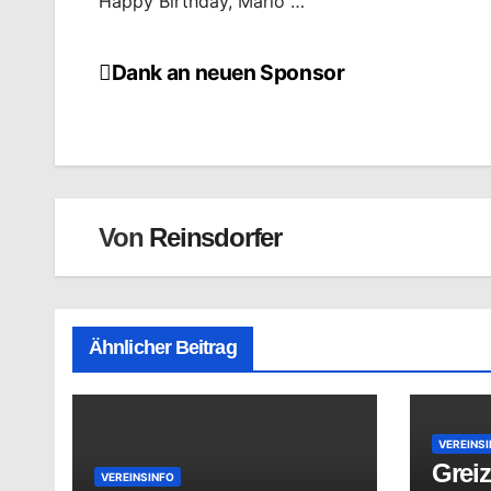
Happy Birthday, Mario …
Dank an neuen Sponsor
Beitragsnavigation
Von
Reinsdorfer
Ähnlicher Beitrag
VEREINS
Greiz
VEREINSINFO