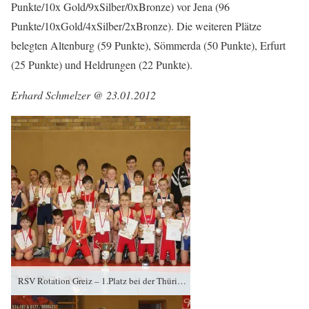
Punkte/10x Gold/9xSilber/0xBronze) vor Jena (96
Punkte/10xGold/4xSilber/2xBronze). Die weiteren Plätze
belegten Altenburg (59 Punkte), Sömmerda (50 Punkte), Erfurt
(25 Punkte) und Heldrungen (22 Punkte).
Erhard Schmelzer @ 23.01.2012
RSV Rotation Greiz – 1.Platz bei der Thüringenmeisterschaft 2012 griechisch-römisch 21.01 2012 in Altenburg jeweils von links: vorn: Niklas Wendel (3.), Lukas Hanke (1.), Maximilian Böttger (1.), Dustin Nürnberger (1.), Lucas Kahnt (1.), Norman Heisig (1.), Andriu Schütz (2.), Anton Struchalin (3.) Mitte: Moritz Schlehahn (2.), Leon Jäschke (1.), Ron Watzek (1.), Luis Sattelmayer (3.), Anton Golle (3.), Johannes Krause (4.), Kilian Schinnerling (2.), Trainer Andreas Mattern hinten: Trainer Falk Schlehahn, Florian Sieg (1.), Merlin Sewina (3.), John Urban (2.), Temirlan Dalmatov (2.), Josua Greschok (2.), Dennis Nürnberger (3.), Max Kahnt (1.), Benjamin Giegling (2.)