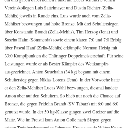
Vereinskollegen Luis Sattelmayer und Dustin Richter (Zella-
Mehlis) jeweils in Runde eins. Luis wurde auch vom Zella-
Mehliser bezwungen und holte Bronze. Mit drei Schultersiegen
über Konstantin Brandt (Zella-Mehlis), Tim Herzog (Jena) und
Sascha Halm (Sömmerda) sowie einem klaren 7:0 und 7:0 Erfolg
über Pascal Hanf (Zella-Mehlis) erkämpfte Norman Heisig mit
33:0 Kampfpunkten die Thüringer Doppelmeisterschaft. Für seine
Leistungen wurde er als Bester Kämpfer des Wettkampfes
ausgezeichnet. Anton Struchalin (34 kg) begann mit einem
Schultersieg gegen Niklas Lorenz (Jena). In der Vorwoche hatte
er den Zella-Mehliser Lucas Wahl bezwungen, diesmal landete
Anton aber auf den Schultern. So blieb nur noch die Chance auf
Bronze, die gegen Fridolin Brandt (SV Tabarz) mit 6:0 und 6:0
genutzt wurde. In der 50 kg-Klasse gingen zwei Greizer auf die
Matte. Wie im Freistil kam Anton Golle nach Siegen gegen
seinen Trainingskameraden Johannes Krause sowie Viktor Knaus