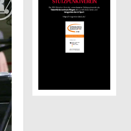
Toni Stade (r.) und Brian Tewes kurz vor dem Kampf.