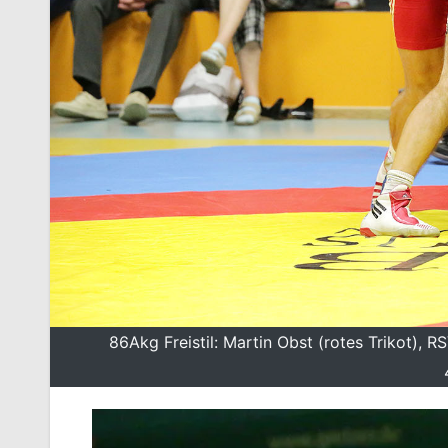
86Akg Freistil: Martin Obst (rotes Trikot),