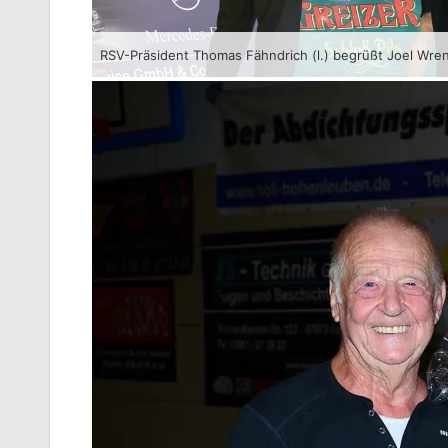
RSV-Präsident Thomas Fähndrich (l.) begrüßt Joel Wre