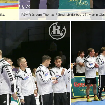
üßt.
RSV-Präsident Thomas Fähndrich (l.) begrüßt Martin Obs