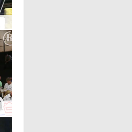
Mindaugas Mizgaitis, AVG Markneukirchen
Martin Obst (l.) und André Backhaus begrüßen sich.