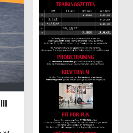
II
n auf