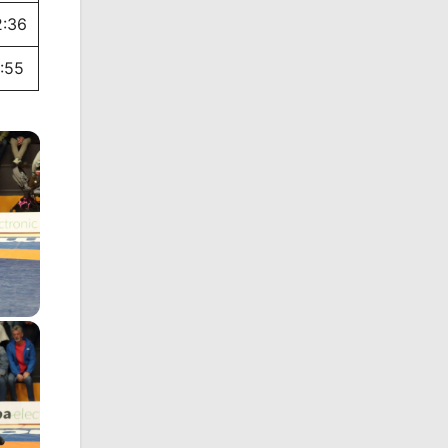
2:36
1:55