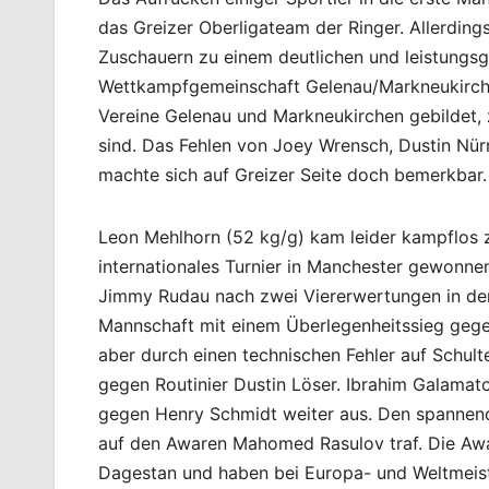
das Greizer Oberligateam der Ringer. Allerding
Zuschauern zu einem deutlichen und leistungsg
Wettkampfgemeinschaft Gelenau/Markneukirchen
Vereine Gelenau und Markneukirchen gebildet,
sind. Das Fehlen von Joey Wrensch, Dustin Nür
machte sich auf Greizer Seite doch bemerkbar. 
Leon Mehlhorn (52 kg/g) kam leider kampflos z
internationales Turnier in Manchester gewonn
Jimmy Rudau nach zwei Viererwertungen in der 
Mannschaft mit einem Überlegenheitssieg gegen
aber durch einen technischen Fehler auf Schulte
gegen Routinier Dustin Löser. Ibrahim Galamat
gegen Henry Schmidt weiter aus. Den spannends
auf den Awaren Mahomed Rasulov traf. Die Awar
Dagestan und haben bei Europa- und Weltmeist