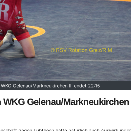
n WKG Gelenau/Markneukirchen III endet 22:15
n WKG Gelenau/Markneukirchen I
annschaft gegen Lübtheen hatte natürlich auch Auswirkunge