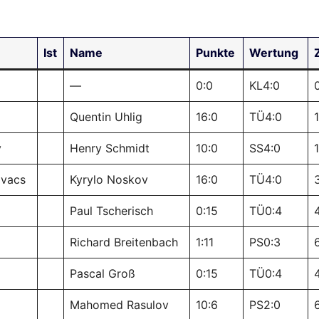
Ist
Name
Punkte
Wertung
—
0:0
KL4:0
Quentin Uhlig
16:0
TÜ4:0
v
Henry Schmidt
10:0
SS4:0
1
ovacs
Kyrylo Noskov
16:0
TÜ4:0
Paul Tscherisch
0:15
TÜ0:4
Richard Breitenbach
1:11
PS0:3
Pascal Groß
0:15
TÜ0:4
Mahomed Rasulov
10:6
PS2:0