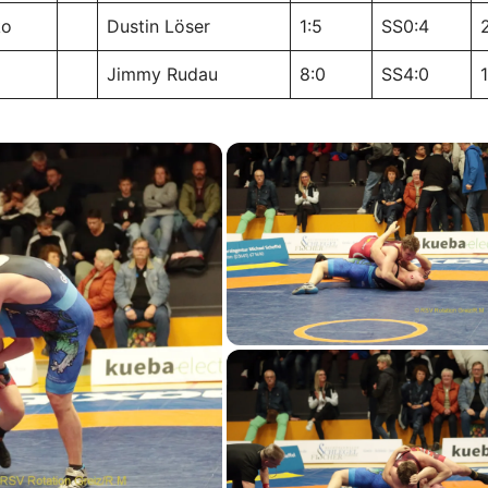
ko
Dustin Löser
1:5
SS0:4
Jimmy Rudau
8:0
SS4:0