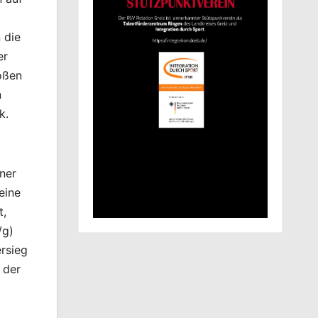
 die
er
oßen
n
k.
ner
eine
t,
/g)
rsieg
 der