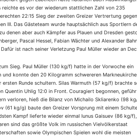
s reichte es vor der wiederum stattlichen Zahl von 235
erechten 22:15 Sieg der zweiten Greizer Vertrertung gegen
 III. Das Gästeteam wurde hauptsächlich aus Sportlern d
 zu denen aber auch Kämpfer aus Plauen und Dresden gest
nberger, Pascal Hessel, Fabian Wächter und Alexander Bah
Dafür ist nach seiner Verletzung Paul Müller wieder an Dec
um Sieg. Paul Müller (130 kg/f) hatte in der Vorwoche ein
en und konnte den 20 Kilogramm schwereren Markneukirche
ersten Runde schultern. Silas Warmuth (57 kg/f) brachte s
 Quentin Uhlig 12:0 in Front. Couragiert begonnen, geführ
rn verloren, hieß die Bilanz von Michailo Skliarenko (98 kg
ov (61 kg/g) baute den Greizer Vorsprung mit einem Schulte
ten Kampf lieferte wieder einmal Iunus Gaisuev (86 kg/f),
en sind das größte Volk im russischen Vielvölkerstaat
erschaften sowie Olympischen Spielen wohl die meisten