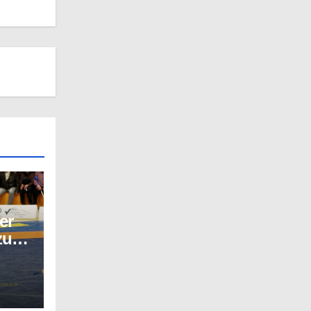
er
zu