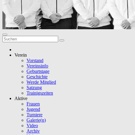
Verein
Vorstand
Vereinsinfo
Geburtstage
Geschichte
Werde Mitglied
Satzung
Trainigszeiten
Aktive
Frauen
Jugend
Turniere
Galerie(n)
Video
Archiv