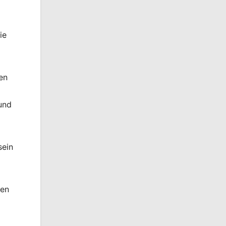
ie
en
und
sein
nen