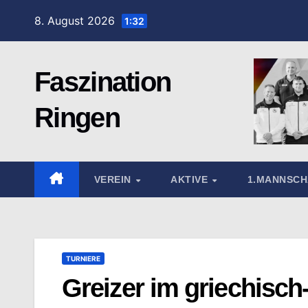
Zum
8. August 2026
1:32
Inhalt
springen
Faszination
Ringen
VEREIN
AKTIVE
1.MANNSC
TURNIERE
Greizer im griechisc