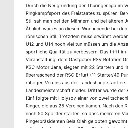
Durch die Neugründung der Thüringenliga im V
Ringkampfsport des Freistaates zu spüren. Ber
Stil sah man bei den Männern und bei älteren Ju
Ähnlich war es an diesem Wochenende bei den 
römischen Stil. Trotzdem muss erwähnt werden
U12 und U14 noch viel tun müssen um die Anza
sportliche Qualität zu verbessern. Das trifft 
Veranstaltung, dem Gastgeber RSV Rotation Gre
KSC Motor Jena, siegten mit 22 Startern und 10
überraschend der RSC Erfurt (11 Starter/49 Pun
rührigen Vereins aus der Landeshauptstadt erst
Landesmeisterschaft nieder. Dritter wurde de
fünf folgte mit Holysov einer von zwei tschec
Ringer, die aus 25 Vereinen kamen. Nach den 
noch 50 Sportler starten, so dass mehreren Ve
Ringerpräsidenten Bela Olah gelobten gewohnt 