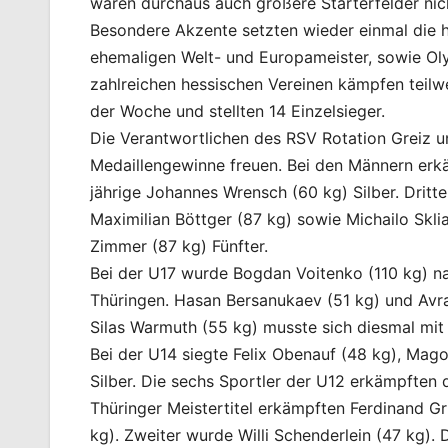
wären durchaus auch größere Starterfelder ni
Besondere Akzente setzten wieder einmal die h
ehemaligen Welt- und Europameister, sowie Oly
zahlreichen hessischen Vereinen kämpfen teilwei
der Woche und stellten 14 Einzelsieger.
Die Verantwortlichen des RSV Rotation Greiz u
Medaillengewinne freuen. Bei den Männern erk
jährige Johannes Wrensch (60 kg) Silber. Dritte
Maximilian Böttger (87 kg) sowie Michailo Skli
Zimmer (87 kg) Fünfter.
Bei der U17 wurde Bogdan Voitenko (110 kg) n
Thüringen. Hasan Bersanukaev (51 kg) und Avr
Silas Warmuth (55 kg) musste sich diesmal mit
Bei der U14 siegte Felix Obenauf (48 kg), Ma
Silber. Die sechs Sportler der U12 erkämpften d
Thüringer Meistertitel erkämpften Ferdinand G
kg). Zweiter wurde Willi Schenderlein (47 kg).