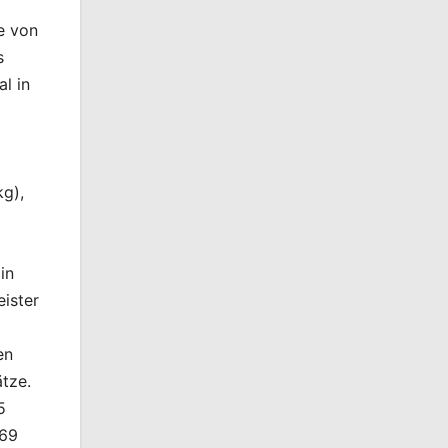
e von
s
l in
kg),
in
ister
en
ätze.
5
(69