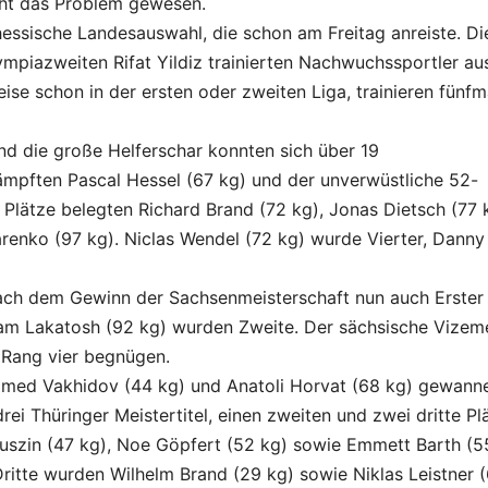
cht das Problem gewesen.
essische Landesauswahl, die schon am Freitag anreiste. Di
mpiazweiten Rifat Yildiz trainierten Nachwuchssportler au
se schon in der ersten oder zweiten Liga, trainieren fünfma
nd die große Helferschar konnten sich über 19
ämpften Pascal Hessel (67 kg) und der unverwüstliche 52-
 Plätze belegten Richard Brand (72 kg), Jonas Dietsch (77 
arenko (97 kg). Niclas Wendel (72 kg) wurde Vierter, Danny
ach dem Gewinn der Sachsenmeisterschaft nun auch Erster 
am Lakatosh (92 kg) wurden Zweite. Der sächsische Vizeme
 Rang vier begnügen.
gomed Vakhidov (44 kg) und Anatoli Horvat (68 kg) gewann
rei Thüringer Meistertitel, einen zweiten und zwei dritte Pl
ruszin (47 kg), Noe Göpfert (52 kg) sowie Emmett Barth (5
 Dritte wurden Wilhelm Brand (29 kg) sowie Niklas Leistner 