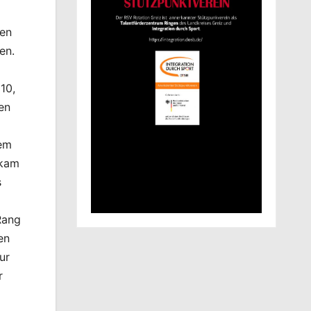
ien
en.
10,
en
dem
 kam
s
Rang
en
ur
r