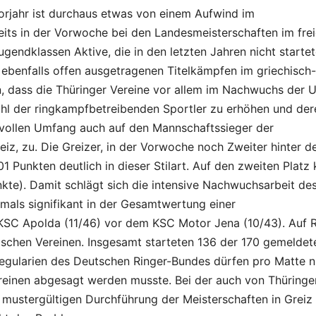
orjahr ist durchaus etwas von einem Aufwind im
eits in der Vorwoche bei den Landesmeisterschaften im fre
gendklassen Aktive, die in den letzten Jahren nicht startet
ebenfalls offen ausgetragenen Titelkämpfen im griechisch-
, dass die Thüringer Vereine vor allem im Nachwuchs der U
hl der ringkampfbetreibenden Sportler zu erhöhen und der
im vollen Umfang auch auf den Mannschaftssieger der
iz, zu. Die Greizer, in der Vorwoche noch Zweiter hinter 
1 Punkten deutlich in dieser Stilart. Auf den zweiten Platz
kte). Damit schlägt sich die intensive Nachwuchsarbeit de
mals signifikant in der Gesamtwertung einer
r KSC Apolda (11/46) vor dem KSC Motor Jena (10/43). Auf 
hischen Vereinen. Insgesamt starteten 136 der 170 gemeldet
Regularien des Deutschen Ringer-Bundes dürfen pro Matte n
reinen abgesagt werden musste. Bei der auch von Thüringe
mustergültigen Durchführung der Meisterschaften in Greiz