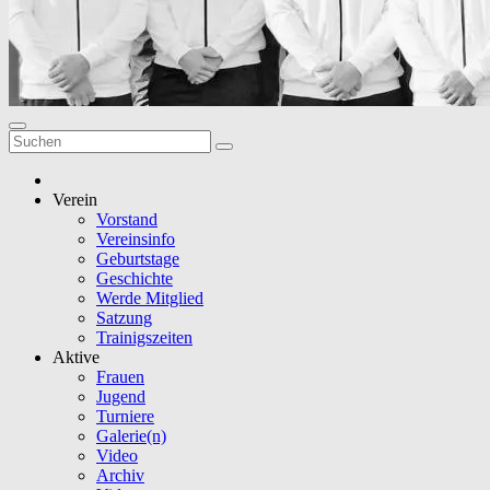
Verein
Vorstand
Vereinsinfo
Geburtstage
Geschichte
Werde Mitglied
Satzung
Trainigszeiten
Aktive
Frauen
Jugend
Turniere
Galerie(n)
Video
Archiv