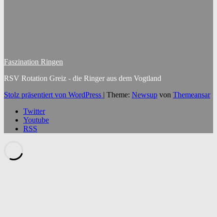
Faszination Ringen
RSV Rotation Greiz - die Ringer aus dem Vogtland
Stolz präsentiert von WordPress
|
Theme:
Newsup
von
Themeansar
Twitter
Youtube
RSS