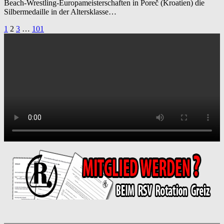
Beach-Wrestling-Europameisterschaften in Poreč (Kroatien) die
Silbermedaille in der Altersklasse…
Seitennummerierung
1
2
3
…
101
der
Beiträge