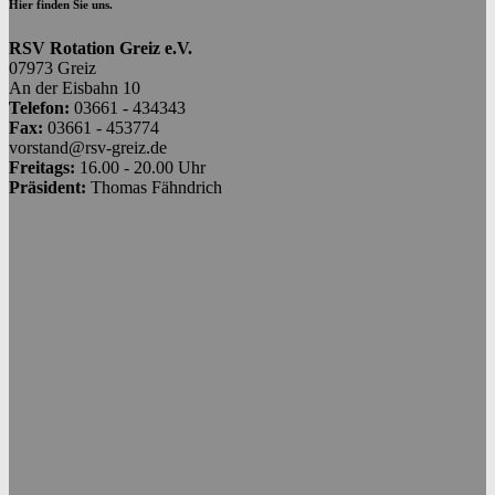
Hier finden Sie uns.
RSV Rotation Greiz e.V.
07973 Greiz
An der Eisbahn 10
Telefon:
03661 - 434343
Fax:
03661 - 453774
vorstand@rsv-greiz.de
Freitags:
16.00 - 20.00 Uhr
Präsident:
Thomas Fähndrich