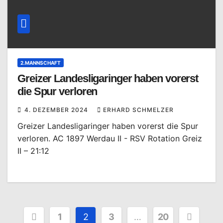
2.MANNSCHAFT
Greizer Landesligaringer haben vorerst
die Spur verloren
4. DEZEMBER 2024
ERHARD SCHMELZER
Greizer Landesligaringer haben vorerst die Spur
verloren. AC 1897 Werdau II - RSV Rotation Greiz
II – 21:12
Seitennummerierung
1
2
3
…
20