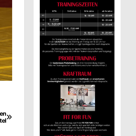
hen
tel