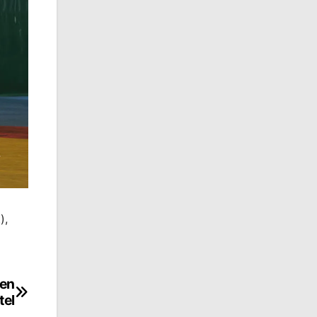
),
hen
tel