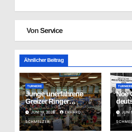
Von
Service
Ähnlicher Beitrag
TURNIERE
TURNIER
Junge unerfahrene
Noe G
Greizer Ringer
deut
überraschen mit guten
Meist
JUNI 19, 2026
ERHARD
JUNI 
Ergebnissen
SCHMELZER
SCHME