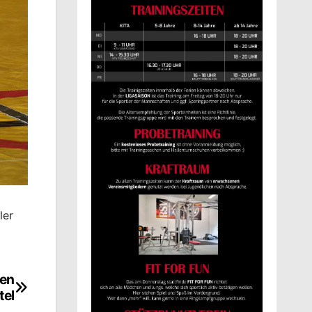
ler
hen
tel