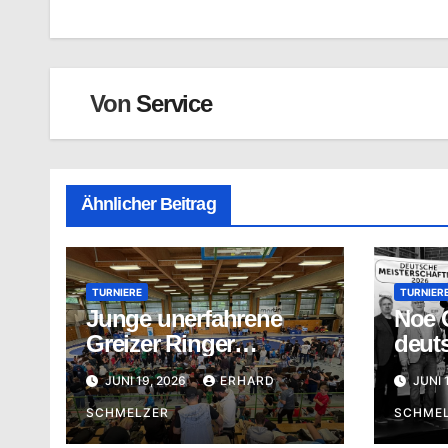
Von
Service
Ähnlicher Beitrag
TURNIERE
TURNIER
Junge unerfahrene
Noe G
Greizer Ringer
deut
überraschen mit guten
Meist
JUNI 19, 2026
ERHARD
JUNI 
Ergebnissen
SCHMELZER
SCHME