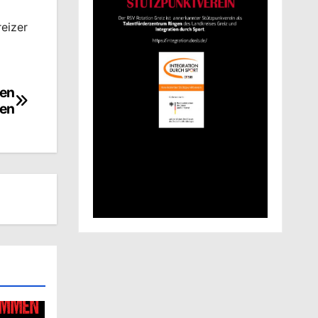
eizer
den
ten