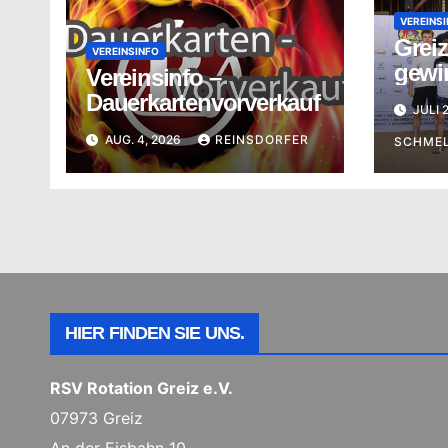
VEREINS
Greiz
VEREINSINFO
gewi
Vereinsinfo –
Mann
Dauerkartenvorverkauf
JULI 
bei d
AUG. 4, 2026
REINSDORFER
Meist
SCHME
Beac
HIER FINDEN SIE UNS.
RSV Rotation Greiz e.V.
07973 Greiz