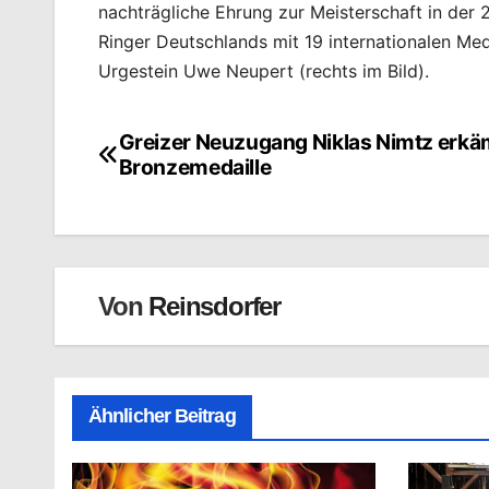
nachträgliche Ehrung zur Meisterschaft in der 2
Ringer Deutschlands mit 19 internationalen Me
Urgestein Uwe Neupert (rechts im Bild).
Greizer Neuzugang Niklas Nimtz erkä
Beitragsnavigation
Bronzemedaille
Von
Reinsdorfer
Ähnlicher Beitrag