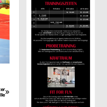
zer
lle