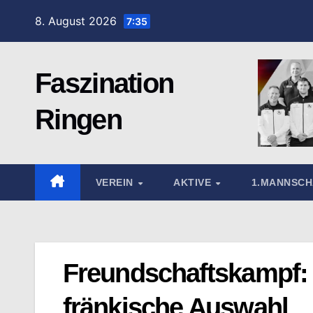
Zum
8. August 2026
7:35
Inhalt
springen
Faszination
Ringen
VEREIN
AKTIVE
1.MANNSC
Freundschaftskampf: 
fränkische Auswahl