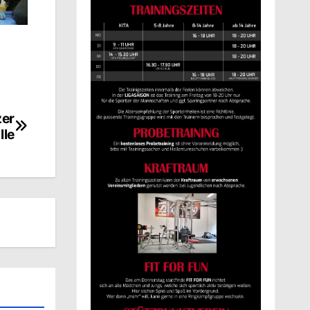
zer
lle