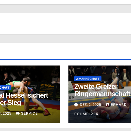
2.MANNSCHAFT
Zweite Greizer
CHAFT
Ringermannschaft
l Hessel sichert
wieder in der
er Sieg
DEZ. 2, 2025
ERHARD
Erfolgsspur
8, 2025
SERVICE
SCHMELZER