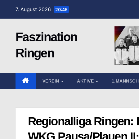
Zum
7. August 2026
20:45
Inhalt
springen
Faszination
Ringen
VEREIN
AKTIVE
1.MANNSC
Regionalliga Ringen: 
WKG Pausa/Plauen II: