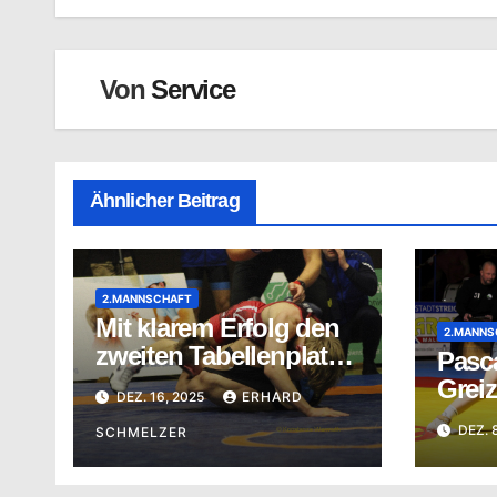
Von
Service
Ähnlicher Beitrag
2.MANNSCHAFT
Mit klarem Erfolg den
2.MANNS
zweiten Tabellenplatz
Pasca
gesichert
Greiz
DEZ. 16, 2025
ERHARD
DEZ. 
SCHMELZER