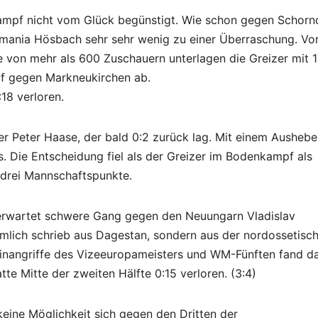
kampf nicht vom Glück begünstigt. Wie schon gegen Schorn
rmania Hösbach sehr sehr wenig zu einer Überraschung. Vo
 von mehr als 600 Zuschauern unterlagen die Greizer mit 15
f gegen Markneukirchen ab.
18 verloren.
er Peter Haase, der bald 0:2 zurück lag. Mit einem Aushebe
. Die Entscheidung fiel als der Greizer im Bodenkampf als
drei Mannschaftspunkte.
 erwartet schwere Gang gegen den Neuungarn Vladislav
rtümlich schrieb aus Dagestan, sondern aus der nordossetisc
nangriffe des Vizeeuropameisters und WM-Fünften fand d
e Mitte der zweiten Hälfte 0:15 verloren. (3:4)
keine Möglichkeit sich gegen den Dritten der