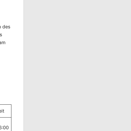
n des
s
 am
eit
6:00