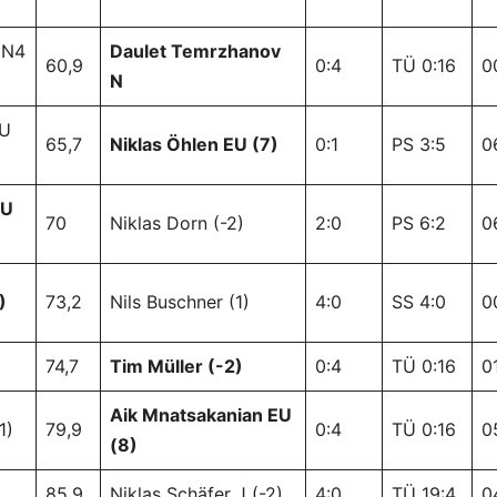
 N4
Daulet Temrzhanov
60,9
0:4
TÜ 0:16
0
N
EU
65,7
Niklas Öhlen EU (7)
0:1
PS 3:5
0
EU
70
Niklas Dorn (-2)
2:0
PS 6:2
0
)
73,2
Nils Buschner (1)
4:0
SS 4:0
0
74,7
Tim Müller (-2)
0:4
TÜ 0:16
0
Aik Mnatsakanian EU
1)
79,9
0:4
TÜ 0:16
0
(8)
85,9
Niklas Schäfer J (-2)
4:0
TÜ 19:4
0