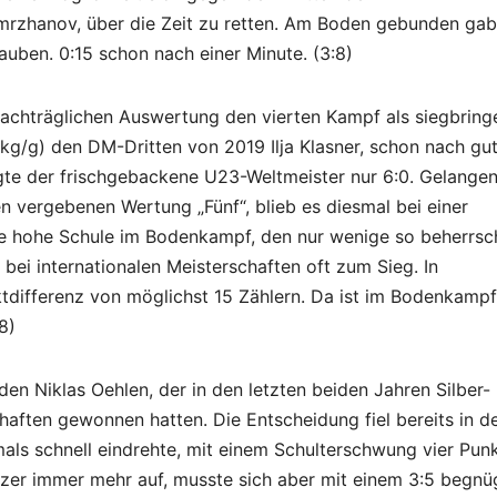
mrzhanov, über die Zeit zu retten. Am Boden gebunden gab
uben. 0:15 schon nach einer Minute. (3:8)
 nachträglichen Auswertung den vierten Kampf als siegbrin
 kg/g) den DM-Dritten von 2019 Ilja Klasner, schon nach gu
gte der frischgebackene U23-Weltmeister nur 6:0. Gelange
en vergebenen Wertung „Fünf“, blieb es diesmal bei einer
die hohe Schule im Bodenkampf, den nur wenige so beherrs
bei internationalen Meisterschaften oft zum Sieg. In
differenz von möglichst 15 Zählern. Da ist im Bodenkampf
8)
en Niklas Oehlen, der in den letzten beiden Jahren Silber-
ften gewonnen hatten. Die Entscheidung fiel bereits in d
als schnell eindrehte, mit einem Schulterschwung vier Pun
er immer mehr auf, musste sich aber mit einem 3:5 begnü