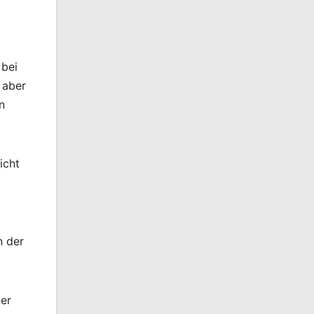
 bei
 aber
n
icht
n der
er