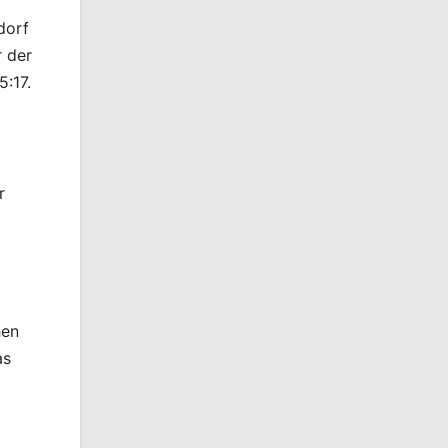
dorf
r der
:17.
r
hen
as