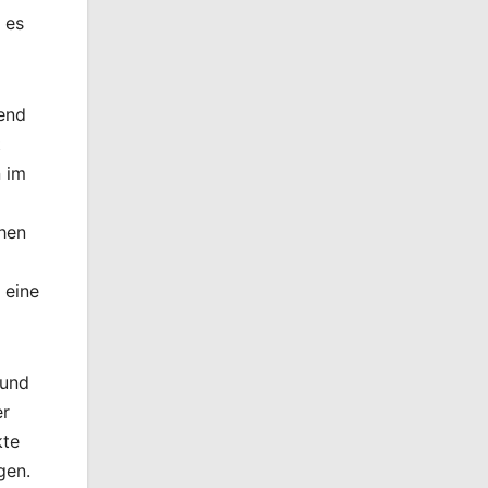
 es
gend
t
n im
chen
 eine
 und
er
kte
gen.