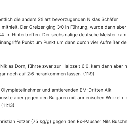
ntlich die anders Stilart bevorzugenden Niklas Schäfer
l mithielt. Der Greizer ging 3:0 in Führung, wurde dann aber
3:4 im Hintertreffen. Der sechsmalige deutsche Meister kam
einangriffe Punkt um Punkt um dann durch vier Aufreißer de
 Niklas Dorn, führte zwar zur Halbzeit 6:0, kam dann aber n
r noch auf 2:6 herankommen lassen. (11:9)
n Olympiateilnehmer und amtierenden EM-Dritten Aik
musste aber gegen den Bulgaren mit armenischen Wurzeln i
(11:13)
istian Fetzer (75 kg/g) gegen den Ex-Pausaer Nils Buschn