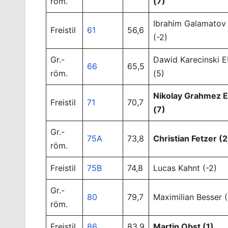
röm.
(7)
Ibrahim Galamatov
Freistil
61
56,6
(-2)
Gr.-
Dawid Karecinski 
66
65,5
röm.
(5)
Nikolay Grahmez 
Freistil
71
70,7
(7)
Gr.-
75A
73,8
Christian Fetzer (2
röm.
Freistil
75B
74,8
Lucas Kahnt (-2)
Gr.-
80
79,7
Maximilian Besser (
röm.
Freistil
86
83,9
Martin Obst (1)