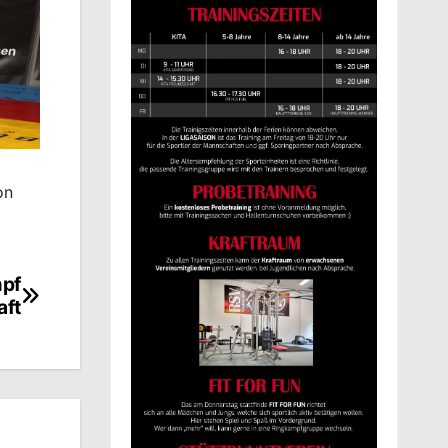
on
mpf
aft