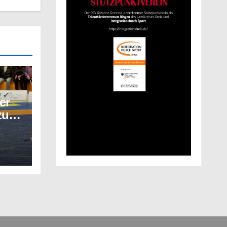
er
zu