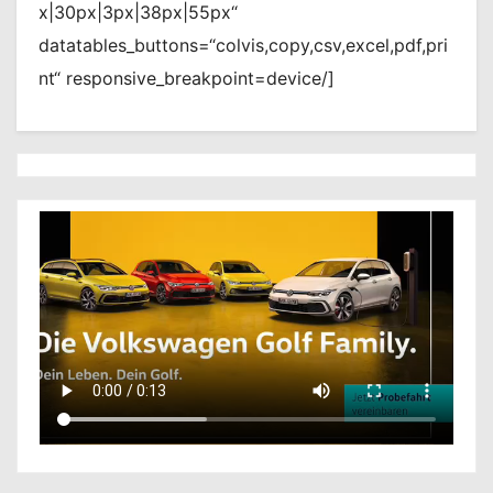
x|30px|3px|38px|55px“
datatables_buttons=“colvis,copy,csv,excel,pdf,pri
nt“ responsive_breakpoint=device/]