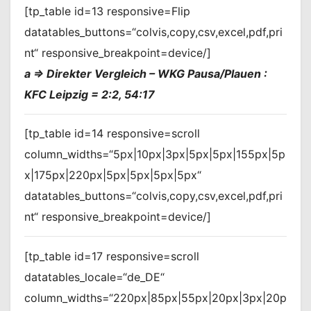
[tp_table id=13 responsive=Flip
datatables_buttons=“colvis,copy,csv,excel,pdf,pri
nt“ responsive_breakpoint=device/]
a => Direkter Vergleich – WKG Pausa/Plauen :
KFC Leipzig = 2:2, 54:17
[tp_table id=14 responsive=scroll
column_widths=“5px|10px|3px|5px|5px|155px|5p
x|175px|220px|5px|5px|5px|5px“
datatables_buttons=“colvis,copy,csv,excel,pdf,pri
nt“ responsive_breakpoint=device/]
[tp_table id=17 responsive=scroll
datatables_locale=“de_DE“
column_widths=“220px|85px|55px|20px|3px|20p