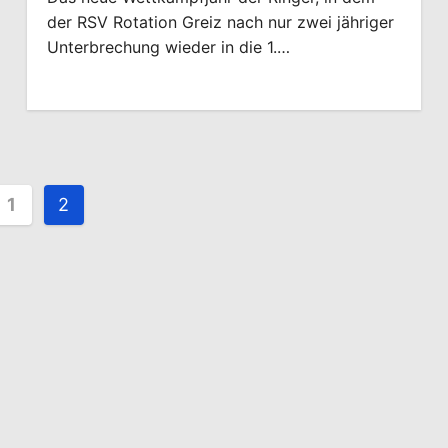
der RSV Rotation Greiz nach nur zwei jähriger
Unterbrechung wieder in die 1.…
ennummerierung
1
2
räge