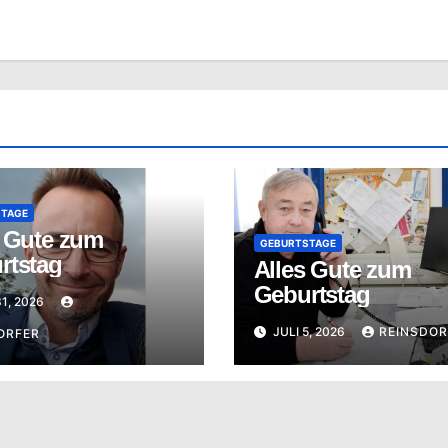
STAGE
s Gute zum
GEBURTSTAGE
rtstag
Alles Gute zum
Geburtstag
31, 2026
JULI 5, 2026
REINSDOR
ORFER